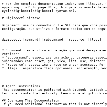
> For the complete documentation index, see [llms.txt](
appending `.md` to page URLs; this page is available as
cycle/digibeectl/digibeectl-syntax.md).

# Digibeectl sintaxe

Digibeectl usa os comandos GET e SET para que você poss
configuração, que utiliza o formato abaixo com os segui
```

digibeectl [command] [subcommand | resource] [flags]

```

* `command`: especifica a operação que você deseja exec
version**.

* `subcommand`: especifica uma ação ou categoria especí
subcomandos como **set, get, view, list, use, delete**.

* `resource`: especifica o recurso a ser acessado. Por 
* `flags`: especifica flags opcionais. Por exemplo, voc
---

# Agent Instructions

This documentation is published with GitBook. GitBook i
technical content effectively. Learn more at gitbook.co
## Querying This Documentation

If you need additional information that is not directly