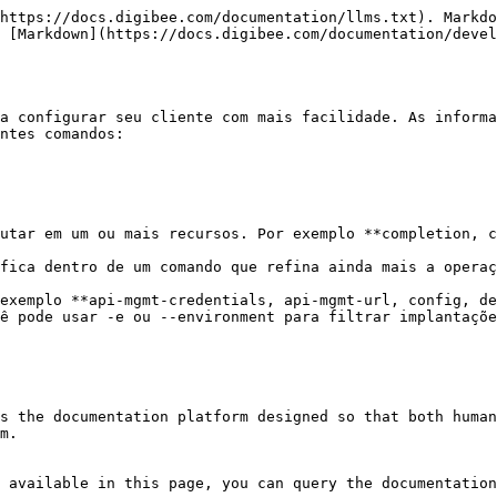
https://docs.digibee.com/documentation/llms.txt). Markdo
 [Markdown](https://docs.digibee.com/documentation/devel
a configurar seu cliente com mais facilidade. As informa
ntes comandos:

utar em um ou mais recursos. Por exemplo **completion, c
fica dentro de um comando que refina ainda mais a operaç
exemplo **api-mgmt-credentials, api-mgmt-url, config, de
ê pode usar -e ou --environment para filtrar implantaçõe
s the documentation platform designed so that both human
m.

 available in this page, you can query the documentation