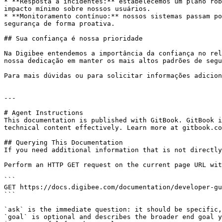
* **Resposta a incidentes:** estabelecemos um plano rob
impacto mínimo sobre nossos usuários.

* **Monitoramento contínuo:** nossos sistemas passam po
segurança de forma proativa.

## Sua confiança é nossa prioridade

Na Digibee entendemos a importância da confiança no rel
nossa dedicação em manter os mais altos padrões de segu
Para mais dúvidas ou para solicitar informações adicion
---

# Agent Instructions

This documentation is published with GitBook. GitBook i
technical content effectively. Learn more at gitbook.co
## Querying This Documentation

If you need additional information that is not directly
Perform an HTTP GET request on the current page URL wit
```

GET https://docs.digibee.com/documentation/developer-gu
```

`ask` is the immediate question: it should be specific,
`goal` is optional and describes the broader end goal y