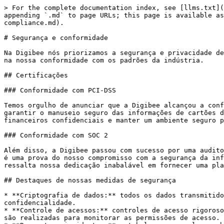
> For the complete documentation index, see [llms.txt](
appending `.md` to page URLs; this page is available as
compliance.md).

# Segurança e conformidade

Na Digibee nós priorizamos a segurança e privacidade de
na nossa conformidade com os padrões da indústria.

## Certificações

### Conformidade com PCI-DSS

Temos orgulho de anunciar que a Digibee alcançou a conf
garantir o manuseio seguro das informações de cartões d
financeiros confidenciais e manter um ambiente seguro p
### Conformidade com SOC 2

Além disso, a Digibee passou com sucesso por uma audito
é uma prova do nosso compromisso com a segurança da inf
ressalta nossa dedicação inabalável em fornecer uma pla
## Destaques de nossas medidas de segurança

* **Criptografia de dados:** todos os dados transmitido
confidencialidade.

* **Controle de acessos:** controles de acesso rigoroso
são realizadas para monitorar as permissões de acesso.
