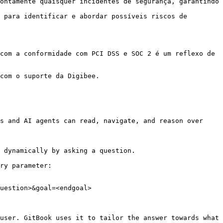
ontamente quaisquer incidentes de segurança, garantindo 
 para identificar e abordar possíveis riscos de 
com a conformidade com PCI DSS e SOC 2 é um reflexo de 
com o suporte da Digibee.

s and AI agents can read, navigate, and reason over 
 dynamically by asking a question.

ry parameter:

uestion>&goal=<endgoal>

user. GitBook uses it to tailor the answer towards what 