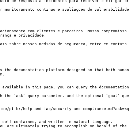
usto de resposta a incidentes para resolver e mitigar pr
r monitoramento contínuo e avaliações de vulnerabilidade
acionamento com clientes e parceiros. Nosso compromisso 
rança e privacidade.

ais sobre nossas medidas de segurança, entre em contato 
s the documentation platform designed so that both human
m.

 available in this page, you can query the documentation
h the `ask` query parameter, and the optional `goal` que
ide/pt-br/help-and-faq/security-and-compliance.md?ask=<q
 self-contained, and written in natural language.

ou are ultimately trying to accomplish on behalf of the 