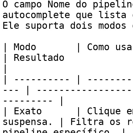
O campo Nome do pipelin
autocomplete que lista 
Ele suporta dois modos 
| Modo       | Como usar                            
| Resultado                                             
|

| ---------- | --------
--- | -----------------
--------- |

| Exato      | Clique e
suspensa. | Filtra os r
pipeline específico. |
