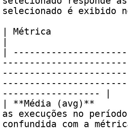
selecionado responde às
selecionado é exibido n
| Métrica                | Descrição                                                                                                        
|

| ---------------------
-----------------------
-----------------------
-----------------------
------------------ |

| **Média (avg)**      
as execuções no período
confundida com a métrica p50.                                                                  