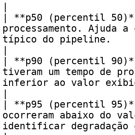
|

| **p50 (percentil 50)*
processamento. Ajuda a 
típico do pipeline.                                                                                                             
|

| **p90 (percentil 90)*
tiveram um tempo de pro
inferior ao valor exibido.                                                                                          
|

| **p95 (percentil 95)*
ocorreram abaixo do val
identificar degradação de desempenho.                                           