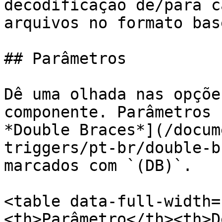
decodificação de/para c
arquivos no formato bas
## Parâmetros

Dê uma olhada nas opçõe
componente. Parâmetros 
*Double Braces*](/docum
triggers/pt-br/double-b
marcados com `(DB)`.

<table data-full-width=
<th>Parâmetro</th><th>D