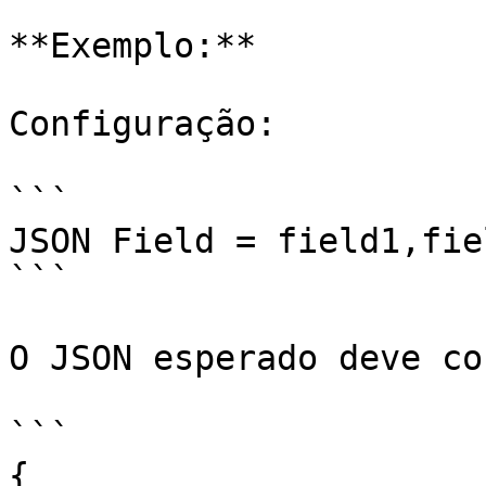
**Exemplo:**

Configuração:

```

JSON Field = field1,fiel
```

O JSON esperado deve co
```

{   
