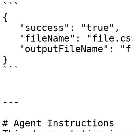
```

{   

   "success": "true",   

   "fileName": "file.csv",   

   "outputFileName": "file.csv"

}

```

---

# Agent Instructions
