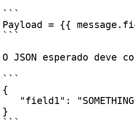
```

Payload = {{ message.fi
```

O JSON esperado deve co
```

{   

   "field1": "SOMETHING"

}

```
