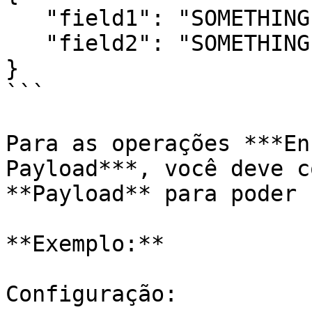
   "field1": "SOMETHING",   

   "field2": "SOMETHING"

}

```

Para as operações ***En
Payload***, você deve c
**Payload** para poder 
**Exemplo:**

Configuração:
