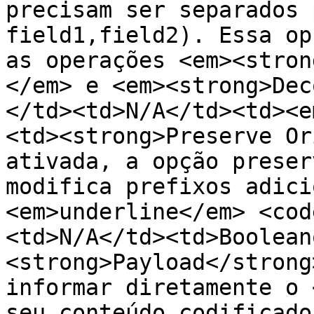
precisam ser separados 
field1,field2). Essa op
as operações <em><stron
</em> e <em><strong>Dec
</td><td>N/A</td><td><e
<td><strong>Preserve Or
ativada, a opção preser
modifica prefixos adici
<em>underline</em> <cod
<td>N/A</td><td>Boolean
<strong>Payload</strong
informar diretamente o 
seu conteúdo codificado