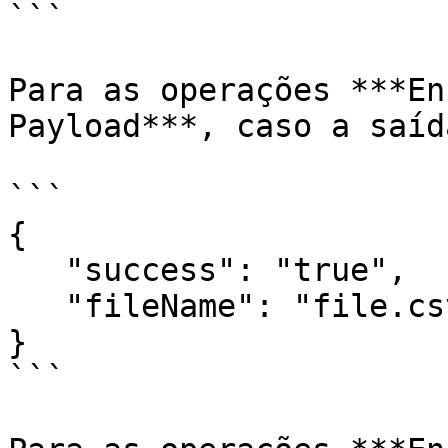
```

Para as operações ***En
Payload***, caso a saíd
```

{   

   "success": "true",   

   "fileName": "file.csv"

}

```
