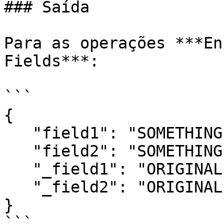
### Saída

Para as operações ***En
Fields***:

```

{   

   "field1": "SOMETHING ENCODED/DECODED",   

   "field2": "SOMETHING ENCODED/DECODED",   

   "_field1": "ORIGINAL VALUE",   

   "_field2": "ORIGINAL VALUE"

}

```
