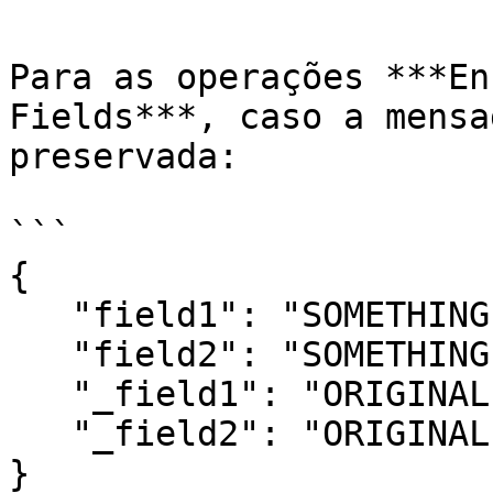
Para as operações ***En
Fields***, caso a mensa
preservada:

```

{   

   "field1": "SOMETHING ENCODED/DECODED",   

   "field2": "SOMETHING ENCODED/DECODED",   

   "_field1": "ORIGINAL VALUE",   

   "_field2": "ORIGINAL VALUE",

}
