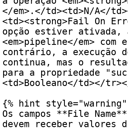
a operação <em><strong>
</em>.</td><td>N/A</td>
<td><strong>Fail On Err
opção estiver ativada, 
<em>pipeline</em> com e
contrário, a execução d
continua, mas o resulta
para a propriedade "suc
<td>Booleano</td></tr><
{% hint style="warning" 
Os campos **File Name**
devem receber valores d