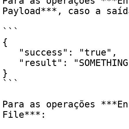
Para as operações ***En
Payload***, caso a saíd
```

{   

   "success": "true",   

   "result": "SOMETHING ENCODED/DECODED"

}

```

Para as operações ***En
File***:
