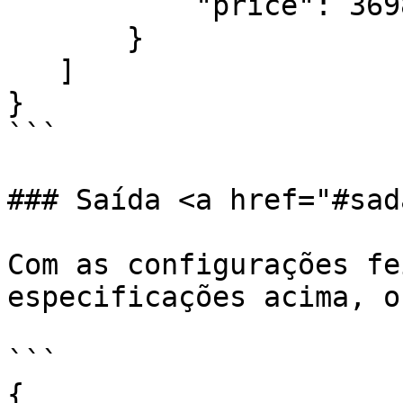
           "price": 3698.99

       }

   ]

}

```

### Saída <a href="#sad
Com as configurações fe
especificações acima, o
```

{
