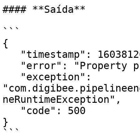
#### **Saída**

```

{

   "timestamp": 1603812645143,

   "error": "Property product is an object",

   "exception": 
"com.digibee.pipelineen
neRuntimeException",

   "code": 500

}

```
