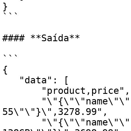
}

```

#### **Saída**

```

{

   "data": [

       "product,price",

       "\"{\"\"name\"\":\"\"Samsung 4k Q60T 
55\"\"}\",3278.99",

       "\"{\"\"name\"\":\"\"Samsung galaxy S20 