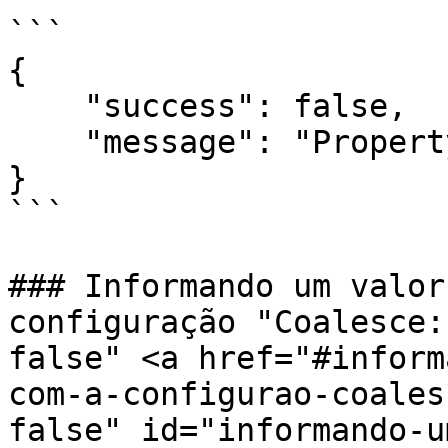
```

{   

    "success": false,   

    "message": "Property product is an object"

}

```

### Informando um valor
configuração "Coalesce:
false" <a href="#inform
com-a-configurao-coales
false" id="informando-u