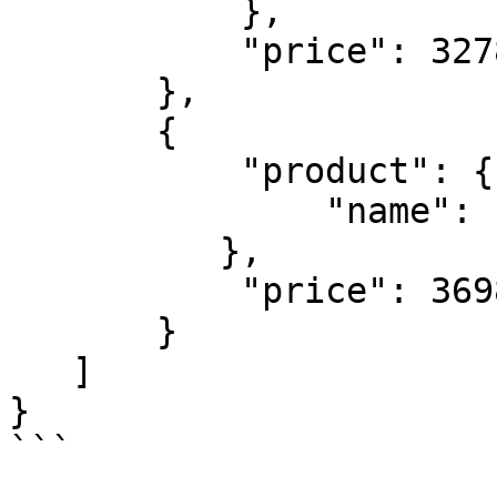
           },

           "price": 3278.99

       },

       {

           "product": {

               "name": "Samsung galaxy S20 128GB"

          },

           "price": 3698.99

       }

   ]

}

```
