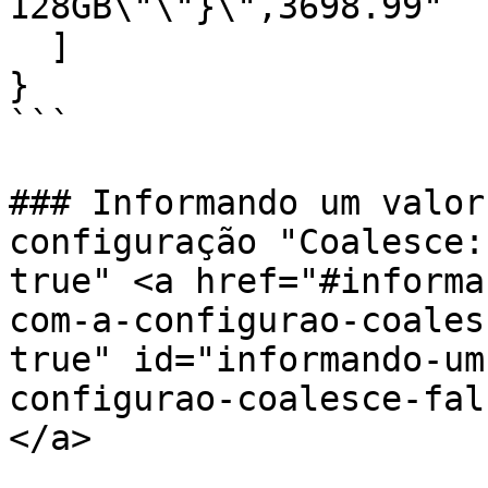
128GB\"\"}\",3698.99"

  ]

}

```

### Informando um valor
configuração "Coalesce:
true" <a href="#informa
com-a-configurao-coales
true" id="informando-um
configurao-coalesce-fal
</a>
