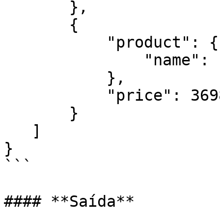
       },

       {

           "product": {

               "name": "Samsung galaxy S20 128GB"

           },

           "price": 3698.99

       }

   ]

}

```

#### **Saída**
