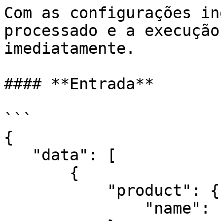
Com as configurações in
processado e a execução
imediatamente.

#### **Entrada**

```

{

   "data": [

       {

           "product": {

               "name": "Samsung 4k Q60T 55"
