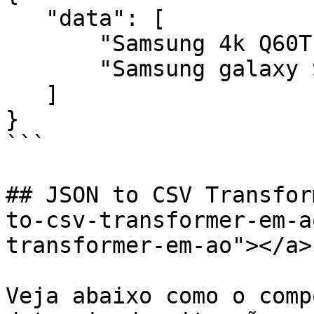
   "data": [

       "Samsung 4k Q60T 55,3278.99",

       "Samsung galaxy S20 128GB,3698.99"

   ]

}

```

## JSON to CSV Transfor
to-csv-transformer-em-a
transformer-em-ao"></a>

Veja abaixo como o comp