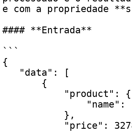
e com a propriedade **s
#### **Entrada**

```

{

   "data": [

       {

           "product": {

               "name": "Samsung 4k Q60T 55"

           },

           "price": 3278.99
