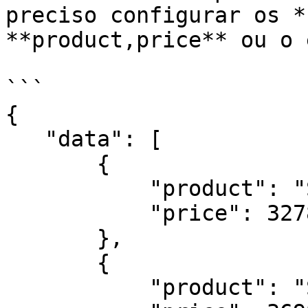
preciso configurar os *
**product,price** ou o 
```

{

   "data": [

       {

           "product": "Samsung 4k Q60T 55",

           "price": 3278.99

       },

       {

           "product": "Samsung galaxy S20 128GB",
