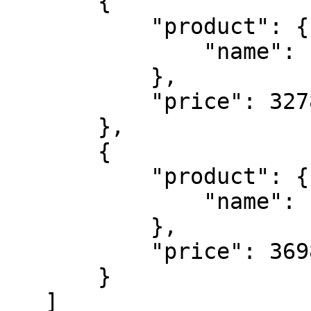
       {

           "product": {

               "name": "Samsung 4k Q60T 55"

           },

           "price": 3278.99

       },

       {

           "product": {

               "name": "Samsung galaxy S20 128GB"

           },

           "price": 3698.99

       }

   ]
