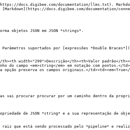
https://docs.digibee.com/documentation/llms.txt). Markdo
 [Markdown](https://docs.digibee.com/documentation/conne
orma objetos JSON em JSON *strings*.

 Parâmetros suportados por [expressões *Double Braces*]
/th><th width="299">Descrição</th><th>Valor padrão</th><
nho do campo <em>string</em> em notação com pontos.</td>
a opção preserva os campos originais.</td><td><em>True</
as vai procurar procurar por um caminho dentro da propri
opriedade de JSON *string* e a sua representação de obje
 raiz que está sendo processado pelo *pipeline* e realiz