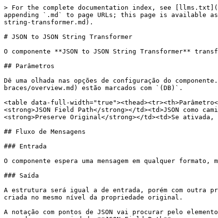
> For the complete documentation index, see [llms.txt](
appending `.md` to page URLs; this page is available as
string-transformer.md).

# JSON to JSON String Transformer

O componente **JSON to JSON String Transformer** transf
## Parâmetros

Dê uma olhada nas opções de configuração do componente.
braces/overview.md) estão marcados com `(DB)`.

<table data-full-width="true"><thead><tr><th>Parâmetro<
<strong>JSON Field Path</strong></td><td>JSON como cami
<strong>Preserve Original</strong></td><td>Se ativada, 
## Fluxo de Mensagens

### Entrada

O componente espera uma mensagem em qualquer formato, m
### Saída

A estrutura será igual a de entrada, porém com outra pr
criada no mesmo nível da propriedade original.

A notação com pontos de JSON vai procurar pelo elemento