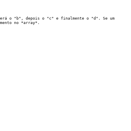
erá o "b", depois o "c" e finalmente o "d". Se um 
mento no *array*.
