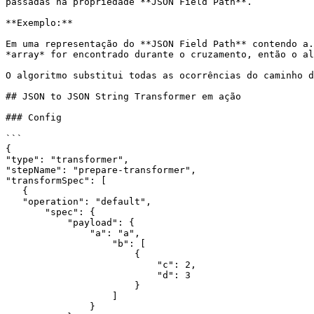
passadas na propriedade **JSON Field Path**.

**Exemplo:**

Em uma representação do **JSON Field Path** contendo a.
*array* for encontrado durante o cruzamento, então o al
O algoritmo substitui todas as ocorrências do caminho d
## JSON to JSON String Transformer em ação

### Config

```

{

"type": "transformer",

"stepName": "prepare-transformer",

"transformSpec": [

   {

   "operation": "default",

       "spec": {

           "payload": {

               "a": "a",

                   "b": [

                       {

                           "c": 2,

                           "d": 3

                       }

                   ]

               }
