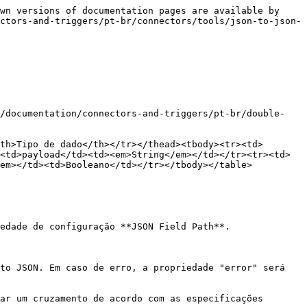
wn versions of documentation pages are available by 
ctors-and-triggers/pt-br/connectors/tools/json-to-json-
(/documentation/connectors-and-triggers/pt-br/double-
th>Tipo de dado</th></tr></thead><tbody><tr><td>
<td>payload</td><td><em>String</em></td></tr><tr><td>
em></td><td>Booleano</td></tr></tbody></table>

edade de configuração **JSON Field Path**.

to JSON. Em caso de erro, a propriedade "error" será 
ar um cruzamento de acordo com as especificações 