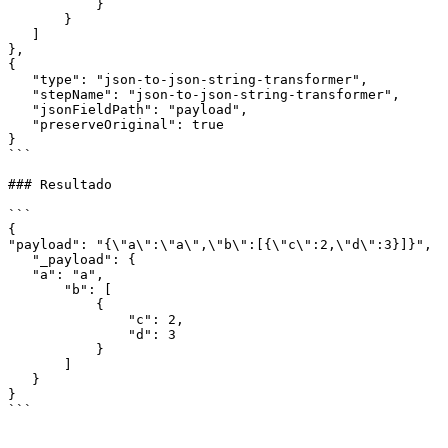
           }

       }

   ]

},

{

   "type": "json-to-json-string-transformer",

   "stepName": "json-to-json-string-transformer",

   "jsonFieldPath": "payload",

   "preserveOriginal": true

}

```

### Resultado

```

{

"payload": "{\"a\":\"a\",\"b\":[{\"c\":2,\"d\":3}]}",

   "_payload": {

   "a": "a",

       "b": [

           {

               "c": 2,

               "d": 3

           }

       ]

   }

}

```
