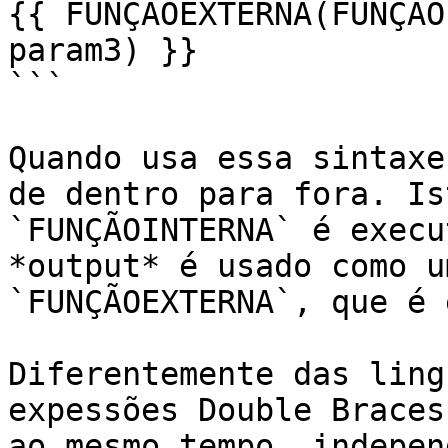
{{ FUNÇÃOEXTERNA(FUNÇÃO
param3) }}

```

Quando usa essa sintaxe
de dentro para fora. Is
`FUNÇÃOINTERNA` é execu
*output* é usado como u
`FUNÇÃOEXTERNA`, que é 
Diferentemente das ling
expessões Double Braces
ao mesmo tempo, indepen