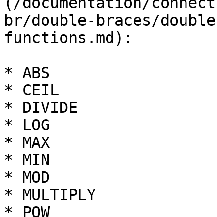
(/documentation/connect
br/double-braces/double
functions.md):

* ABS

* CEIL

* DIVIDE

* LOG

* MAX

* MIN

* MOD

* MULTIPLY

* POW
