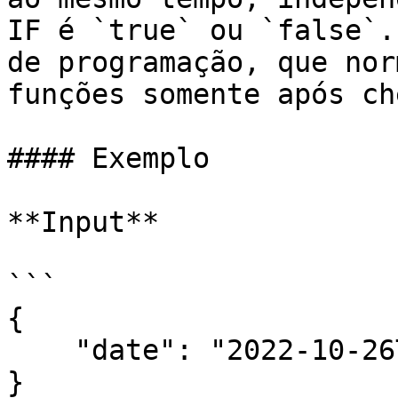
IF é `true` ou `false`.
de programação, que nor
funções somente após ch
#### Exemplo

**Input**

```

{

    "date": "2022-10-26T03:00:00Z"

}
