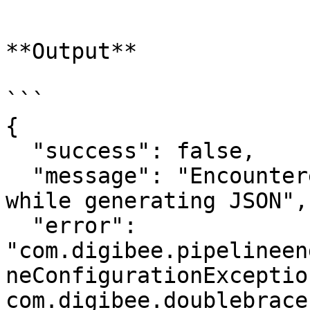
```

**Output**

```

{

  "success": false,

  "message": "Encountered a configuration error 
while generating JSON",

  "error": 
"com.digibee.pipelineen
neConfigurationException
com.digibee.doublebrace