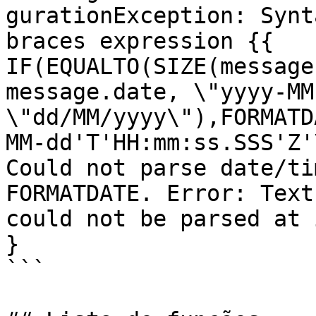
gurationException: Synt
braces expression {{ 
IF(EQUALTO(SIZE(message
message.date, \"yyyy-MM
\"dd/MM/yyyy\"),FORMATD
MM-dd'T'HH:mm:ss.SSS'Z'
Could not parse date/ti
FORMATDATE. Error: Text
could not be parsed at 
}

```
