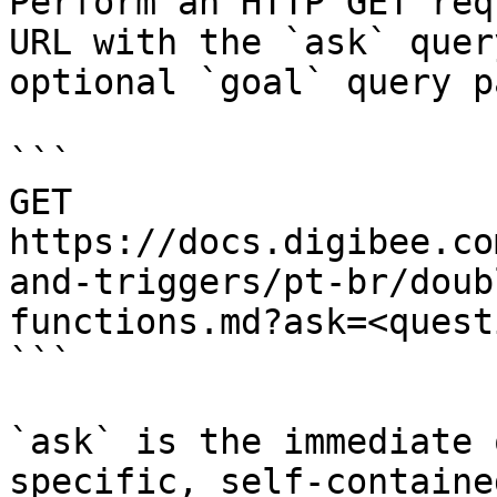
Perform an HTTP GET req
URL with the `ask` quer
optional `goal` query p
```

GET 
https://docs.digibee.co
and-triggers/pt-br/doub
functions.md?ask=<quest
```

`ask` is the immediate 
specific, self-containe