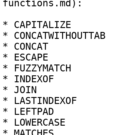
functions.md):

* CAPITALIZE

* CONCATWITHOUTTAB

* CONCAT

* ESCAPE

* FUZZYMATCH

* INDEXOF

* JOIN

* LASTINDEXOF

* LEFTPAD

* LOWERCASE

* MATCHES
