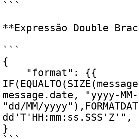
```

**Expressão Double Brace
```

{

    "format": {{ 
IF(EQUALTO(SIZE(message
message.date, "yyyy-MM-
"dd/MM/yyyy"),FORMATDAT
dd'T'HH:mm:ss.SSS'Z'", 
}
