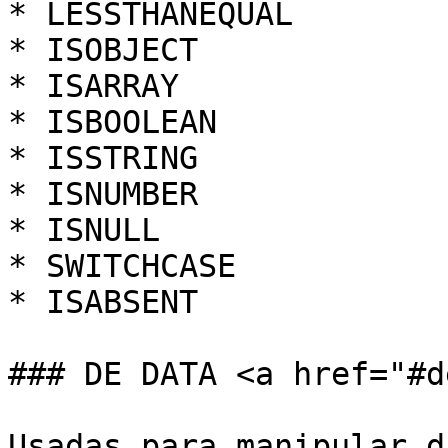
* LESSTHANEQUAL

* ISOBJECT

* ISARRAY

* ISBOOLEAN

* ISSTRING

* ISNUMBER

* ISNULL

* SWITCHCASE

* ISABSENT

### DE DATA <a href="#d
Usadas para manipular d