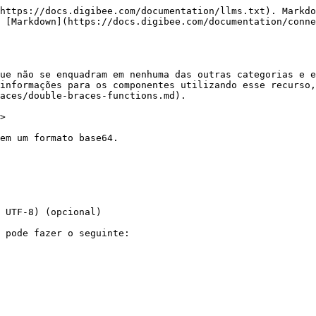
https://docs.digibee.com/documentation/llms.txt). Markdo
 [Markdown](https://docs.digibee.com/documentation/conne
ue não se enquadram em nenhuma das outras categorias e e
informações para os componentes utilizando esse recurso
aces/double-braces-functions.md).

>

em um formato base64.

 UTF-8) (opcional)

 pode fazer o seguinte:
