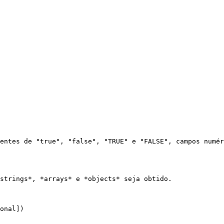
entes de "true", "false", "TRUE" e "FALSE", campos numér
strings*, *arrays* e *objects* seja obtido.

onal])
