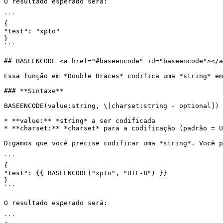
O resultado esperado será:

```

{

"test": "xpto"

}

```

## BASEENCODE <a href="#baseencode" id="baseencode"></a
Essa função em *Double Braces* codifica uma *string* em
### **Sintaxe**

BASEENCODE(value:string, \[charset:string - optional])

* **value:** *string* a ser codificada

* **charset:** *charset* para a codificação (padrão = U
Digamos que você precise codificar uma *string*. Você p
```

{

"test": {{ BASEENCODE("xpto", "UTF-8") }}

}

```

O resultado esperado será:

```
