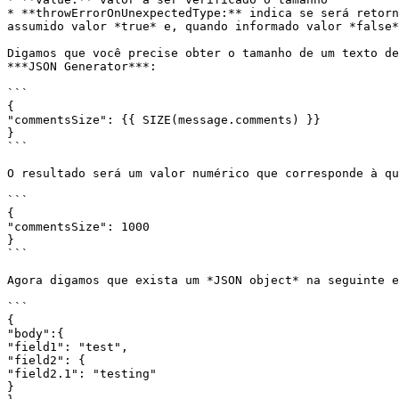
* **throwErrorOnUnexpectedType:** indica se será retorn
assumido valor *true* e, quando informado valor *false*
Digamos que você precise obter o tamanho de um texto de
***JSON Generator***:

```

{

"commentsSize": {{ SIZE(message.comments) }}

}

```

O resultado será um valor numérico que corresponde à qu
```

{

"commentsSize": 1000

}

```

Agora digamos que exista um *JSON object* na seguinte e
```

{

"body":{

"field1": "test",

"field2": {

"field2.1": "testing"

}
