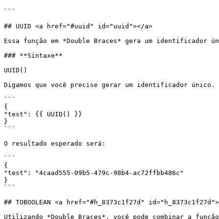
```

## UUID <a href="#uuid" id="uuid"></a>

Essa função em *Double Braces* gera um identificador ún
### **Sintaxe**

UUID()

Digamos que você precise gerar um identificador único. 
```

{

"test": {{ UUID() }}

}

```

O resultado esperado será:

```

{

"test": "4caad555-09b5-479c-98b4-ac72ffbb486c"

}

```

## TOBOOLEAN <a href="#h_8373c1f27d" id="h_8373c1f27d">
Utilizando *Double Braces*, você pode combinar a função