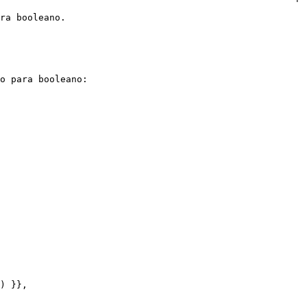
ra booleano.

o para booleano:

) }},
