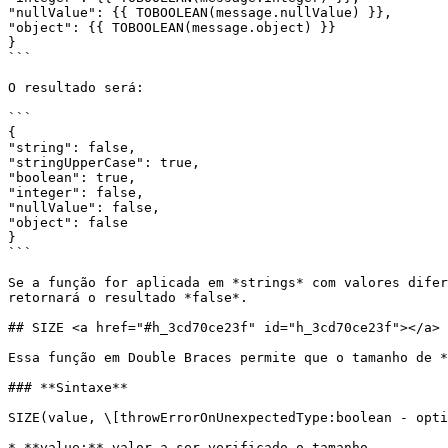
"nullValue": {{ TOBOOLEAN(message.nullValue) }},

"object": {{ TOBOOLEAN(message.object) }}

}

```

O resultado será:

```

{

"string": false,

"stringUpperCase": true,

"boolean": true,

"integer": false,

"nullValue": false,

"object": false

}

```

Se a função for aplicada em *strings* com valores difer
retornará o resultado *false*.

## SIZE <a href="#h_3cd70ce23f" id="h_3cd70ce23f"></a>

Essa função em Double Braces permite que o tamanho de *
### **Sintaxe**

SIZE(value, \[throwErrorOnUnexpectedType:boolean - opti
* **value:** valor a ser verificado o tamanho
