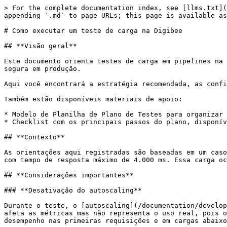
> For the complete documentation index, see [llms.txt](https://docs.digibee.com/documentation/llms.txt). Markdown versions of documentation pages are available by appending `.md` to page URLs; this page is available as [Markdown](https://docs.digibee.com/documentation/resources/pt-br/best-practices/load-test.md).

# Como executar um teste de carga na Digibee

## **Visão geral**

Este documento orienta testes de carga em pipelines na Digibee Integration Platform, avaliando desempenho, tempo de resposta e estabilidade para garantir uma entrada segura em produção.

Aqui você encontrará a estratégia recomendada, as configurações ideais para a carga planejada e boas práticas.

Também estão disponíveis materiais de apoio:

* Modelo de Planilha de Plano de Testes para organizar e documentar o teste de carga.
* Checklist com os principais passos do plano, disponível para consulta sempre que necessário.

## **Contexto**

As orientações aqui registradas são baseadas em um caso real: o teste de um pipeline API REST síncrono que precisava suportar 4.000 usuários simultâneos (*threads*) com tempo de resposta máximo de 4.000 ms. Essa carga ocorreria apenas no quinto dia útil do mês; nos demais dias, o pico seria de 10 *threads*.

## **Considerações importantes**

### **Desativação do autoscaling**

Durante o teste, o [autoscaling](/documentation/developer-guide/pt-br/development-cycle/overview/runtime/autoscaling.md) deve ser desativado, já que o *cold start* afeta as métricas mas não representa o uso real, pois ocorre apenas na primeira requisição. Após o teste, configure o número mínimo de réplicas para garantir bom desempenho nas primeiras requisições e em cargas abaixo da média.

### **Warm up em novas réplicas**

Cada teste incremental tem como objetivo identificar limites e ajustar o dimensionamento horizontal (réplicas) ou vertical (tamanho do pipeline). Ao aumentar réplicas, desconsidere a primeira execução, pois ela ativa o processo de *warm up* nas novas réplicas, o que distorce a análise de desempenho.

### **Custos do teste de carga**

O custo depende do modelo de licenciamento utilizado ([Modelos de licenciamento](/documentation/licensing/pt-br/licensing-models/licensing-main-concepts.md)):

* **Baseado em pipeline (Licenças):** Produção e Teste consomem o mesmo pacote.
* **Baseado em subscription (RTUs):** Produção e Teste consomem pacotes diferentes.
* **Baseado em consumo (Créditos):** Baseado no uso real; testes de carga podem **consumir créditos rapidamente** devido ao grande volume de requisições.

### **Envolvimento do time da Digibee**

O teste de carga deve contar com o acompanhamento do time da Digibee a partir da **Fase 2**, garantindo suporte durante a execução e realização de ajustes necessários. Mais informações estão no tópico [Fase 2: Preparação do ambiente de teste](#fase-2-preparacao-do-ambiente-de-teste).

## **Fase 1: Planejamento dos testes**

Um plano de testes é essencial para avaliar o ambiente, executar os cenários, analisar resultados e concluir o teste com sucesso.

{% hint style="info" %}
Recomendamos que faça o download da [Planilha de Plano de Testes](#template-de-planilha-de-plano-de-testes), que servirá como apoio para elaboração e documentação do teste de carga.
{% endhint %}

### **Parâmetros de carga**

O primeiro passo do plano é o registro das condições gerais para o teste contendo os seguintes tóp