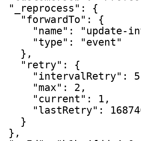
 "_reprocess": {

   "forwardTo": {

     "name": "update-invoice-event",

     "type": "event"

   },

   "retry": {

     "intervalRetry": 5,

     "max": 2,

     "current": 1,

     "lastRetry": 1687462056888

   }

 },
