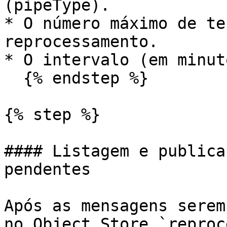
(pipeType).

* O número máximo de te
reprocessamento.

* O intervalo (em minut
  {% endstep %}

{% step %}

#### Listagem e publica
pendentes

Após as mensagens serem
no Object Store `reproc