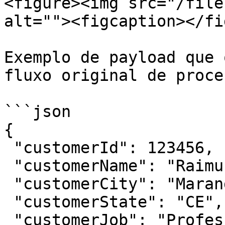
<figure><img src="/file
alt=""><figcaption></fi
Exemplo de payload que 
fluxo original de proce
```json

{

 "customerId": 123456,

 "customerName": "Raimundo Nonato",

 "customerCity": "Maranguape",

 "customerState": "CE",

 "customerJob": "Professor",
