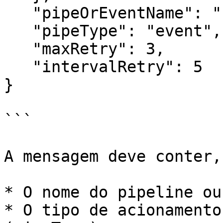
   "pipeOrEventName": "update-customer-event",

   "pipeType": "event",

   "maxRetry": 3,

   "intervalRetry": 5

}

```

A mensagem deve conter,
* O nome do pipeline ou
* O tipo de acionamento