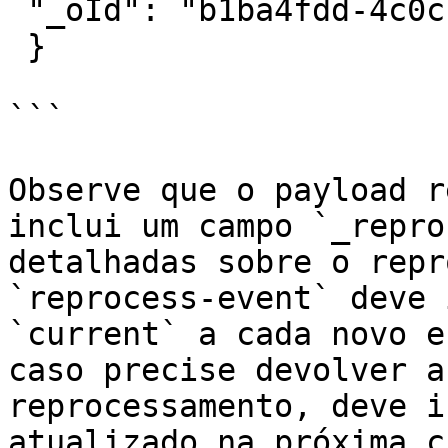
 "_oId": "b1ba4fdd-4c0c-4991-a153-b715ebfe4c9c"

 }

```

Observe que o payload r
inclui um campo `_repro
detalhadas sobre o repr
`reprocess-event` deve 
`current` a cada novo e
caso precise devolver a
reprocessamento, deve i
atualizado na próxima c