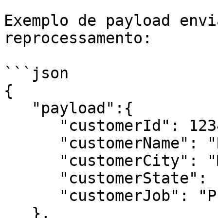
Exemplo de payload envi
reprocessamento:

```json

{

   "payload":{ 

      "customerId": 123456,

      "customerName": "Raimundo Nonato",

      "customerCity": "Maranguape",

      "customerState": "CE",

      "customerJob": "Professor",

   },
