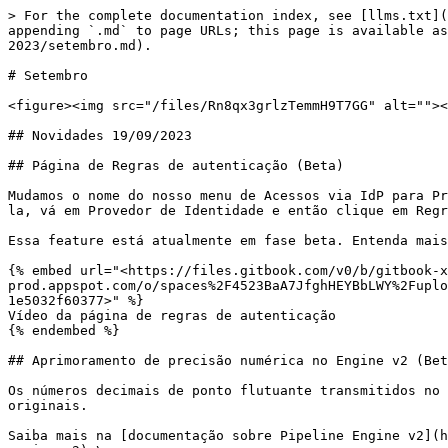
> For the complete documentation index, see [llms.txt](https://docs.digibee.com/documentation/llms.txt). Markdown versions of documentation pages are available by appending `.md` to page URLs; this page is available as [Markdown](https://docs.digibee.com/documentation/release-notes/pt-br/past-releases/release-notes-2023/setembro.md).

# Setembro

<figure><img src="/files/Rn8qx3grlzTemmH9T7GG" alt=""><figcaption><p>Image do header de novidades ou release notes de agosto</p></figcaption></figure>

## Novidades 19/09/2023

## Página de Regras de autenticação (Beta)

Mudamos o nome do nosso menu de Acessos via IdP para Provedor de identidade. Além disso, a feature Acessos via IdP agora se chama Regras de autenticação. Para acessá-la, vá em Provedor de Identidade e então clique em Regras de autenticação.

Essa feature está atualmente em fase beta. Entenda mais sobre o[ Programa Beta](https://docs.digibee.com/documentation/v/pt-br/geral/programa-beta).<br>

{% embed url="<https://files.gitbook.com/v0/b/gitbook-x-prod.appspot.com/o/spaces%2F4523BaA7JfghHEYBbLWY%2Fuploads%2FDKNkAczE11RGD2xLHyjd%2FAuthentication%20rules%20page.mp4?alt=media&token=c81d120f-088f-4f51-b5b7-1e5032f60377>" %}
Vídeo da página de regras de autenticação
{% endembed %}

## Aprimoramento de precisão numérica no Engine v2 (Beta restrito)

Os números decimais de ponto flutuante transmitidos no pipeline de um componente agora podem ser representados com mais precisão com todas as casas decimais originais.

Saiba mais na [documentação sobre Pipeline Engine v2](https://docs.digibee.com/documentation/v/pt-br/plataforma/pipeline-engine/digibee-integration-platform-pipeline-engine-v2).\
\
Essa feature está em beta restrito e disponível apenas para clientes específicos. Entenda mais sobre o [Programa Beta](https://docs.digibee.com/documentation/v/pt-br/geral/programa-beta).

## Monitor - Alertas por realm - múltiplos pipelines (Beta restrito)

Agora é possível configurar um alerta para todos os pipelines de um realm de uma só vez, e, quando configurado, o sistema pode enviar uma notificação assim que atingirem o limite especificado para a métrica escolhida.

Saiba mais na [documentação sobre Alertas](https://docs.digibee.com/documentation/v/pt-br/monitor/alerts).

Essa feature está em beta restrito e disponível apenas para clientes específicos. Entenda mais sobre o [Programa Beta](https://docs.digibee.com/documentation/v/pt-br/geral/programa-beta).

{% embed url="<https://files.gitbook.com/v0/b/gitbook-x-prod.appspot.com/o/spaces%2F4523BaA7JfghHEYBbLWY%2Fuploads%2Fx9qfx23iB7noWg8oHMD2%2FAlerts%20by%20realm.mp4?alt=media&token=1d85bbab-5ea2-4238-b903-51de929a3cc4>" %}
Vídeo da feature de alertas por realm
{% endembed %}

## Monitor - Pipeline metrics em ferramentas de monitoramento externo (Beta restrito)

Esta feature foi criada para permitir que as pessoas usuárias integrem facilmente métricas de pipeline em ferramentas de monitoramento centralizadas via API de Métricas. No momento, Datadog e Prometheus estão disponíveis.

Essa feature está em beta restrito e disponível apenas para clientes específicos. Entenda mais sobre o [Programa Beta](https://docs.digibee.com/documentation/v/pt-br/geral/programa-beta).<br>

## Run - Modifique e rastreie implantações de pipeline associadas à Globals (General Availability)

Esta é uma nova feature desenvolvida pelo time de Run. Ela dá às pe