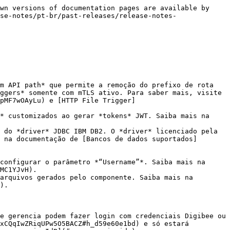
wn versions of documentation pages are available by 
se-notes/pt-br/past-releases/release-notes-
m API path* que permite a remoção do prefixo de rota 
ggers* somente com mTLS ativo. Para saber mais, visite 
pMF7wOAyLu) e [HTTP File Trigger]
* customizados ao gerar *tokens* JWT. Saiba mais na 
 do *driver* JDBC IBM DB2. O *driver* licenciado pela 
 na documentação de [Bancos de dados suportados]
configurar o parâmetro *“Username”*. Saiba mais na 
MC1YJvH).

arquivos gerados pelo componente. Saiba mais na 
).

e gerencia podem fazer login com credenciais Digibee ou 
xCQqIwZRiqUPw5O5BACZ#h_d59e60e1bd) e só estará 