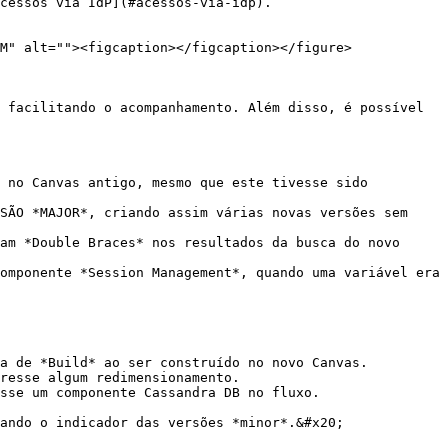
cessos via IdP](#acessos-via-idp).

M" alt=""><figcaption></figcaption></figure>

 facilitando o acompanhamento. Além disso, é possível 
 no Canvas antigo, mesmo que este tivesse sido 
SÃO *MAJOR*, criando assim várias novas versões sem 
am *Double Braces* nos resultados da busca do novo 
omponente *Session Management*, quando uma variável era 
a de *Build* ao ser construído no novo Canvas.

resse algum redimensionamento.

sse um componente Cassandra DB no fluxo.

ando o indicador das versões *minor*.&#x20;
