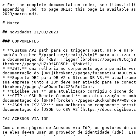
> For the complete documentation index, see [llms.txt](
appending `.md` to page URLs; this page is available as
2023/marco.md).

# Março

## Novidades 21/03/2023

### COMPONENTES

* **Custom API path para os triggers Rest, HTTP e HTTP 
padrão Digibee "/pipeline/{realm}/v{n}" para utilizar r
a documentação do [REST Trigger](broken://pages/9vCqj3B
(broken://pages/UZiDfAF85BflkQ5sKzf1).

* **JWT:** uma melhoria no componente agora permite ver
documentação do [JWT](broken://pages/fuZemat1KHHaOCCzEA
* **Suporte DB2 para DB V2 e Stream DB V3:** atualizamo
sua empresa junto a IBM deve ser ativado para se conect
(broken://pages/zw6OwbrIxlC28rBcfCxp).

* **Digibee JWT:** uma atualização corrigiu o ícone do 
* **SFTP e SSH Remote Command:** uma atualização em amb
documentação do [SFTP](broken://pages/wRxkKuh8eP7wO8Tqe
* **JSON to CSV V2:** uma melhoria no componente permit
documentação do [JSON to CSV V2](https://docs.digibee.c
### ACESSOS VIA IDP

Com a nova página de Acessos via IdP, os gestores de ac
se eles devem usar um provedor de identidade (IdP). Ess