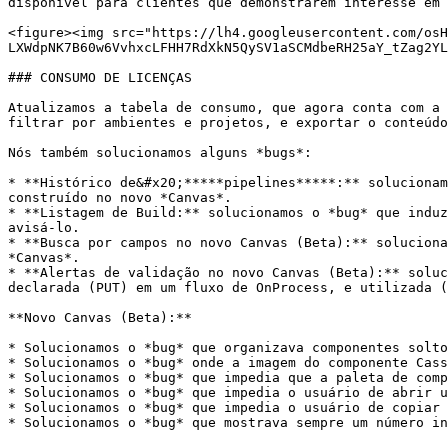
disponível para clientes que demonstrarem interesse em 
<figure><img src="https://lh4.googleusercontent.com/osH
LXWdpNK7B60w6VvhxcLFHH7RdXkN5QySV1aSCMdbeRH25aY_tZag2YL
### CONSUMO DE LICENÇAS

Atualizamos a tabela de consumo, que agora conta com a 
filtrar por ambientes e projetos, e exportar o conteúdo
Nós também solucionamos alguns *bugs*:

* **Histórico de&#x20;*****pipelines*****:** solucionam
construído no novo *Canvas*.

* **Listagem de Build:** solucionamos o *bug* que induz
avisá-lo.

* **Busca por campos no novo Canvas (Beta):** soluciona
*Canvas*.

* **Alertas de validação no novo Canvas (Beta):** soluc
declarada (PUT) em um fluxo de OnProcess, e utilizada (
**Novo Canvas (Beta):**

* Solucionamos o *bug* que organizava componentes solto
* Solucionamos o *bug* onde a imagem do componente Cass
* Solucionamos o *bug* que impedia que a paleta de comp
* Solucionamos o *bug* que impedia o usuário de abrir u
* Solucionamos o *bug* que impedia o usuário de copiar 
* Solucionamos o *bug* que mostrava sempre um número in