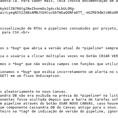
adotá-la. Para saber mais, leia [nossa documentação de A
6ykGlZN7R0tg2NeIhnnmOsJg4ccbLbULORg-
airLyegNI52ZABzAMBJSUXCucbbTWGaQONFaDTT_-mGZRE9dWJiNKoOR
visualização de RTUs e pipelines consumidos por projeto,
 para CSV.<br>

os o *bug* que abria a versão atual do *pipeline* sempre
ia o usuário a clicar múltiplas vezes no botão CRIAR VER
mos o *bug* que não exibia campos com funções que utiliz
ionamos o *bug* que exibia incorretamente um alerta no c
GET) em um fluxo OnException.

s aleatoriamente no novo Canvas.

andra DB não era exibida na prévia do *pipeline* na list
onentes fosse ocultada depois que a barra de tarefas sof
m pipeline através do botão USAR NOVO CANVAS, caso houve
um componente Cassandra DB do Canvas antigo para o novo.

teiro na *tag* de indicação de versão do pipeline, ignor