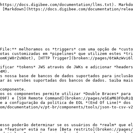
https://docs.digibee.com/documentation/llms.txt). Markdo
 [Markdown](https://docs.digibee.com/documentation/relea
File:** melhoramos os *triggers* com uma opção de *custo
otas customizadas em *pipelines* que utilizem estes *tri
omKjW0rZsNOot), [HTTP Trigger](broken://pages/6tWAzWvi6l
ificar *tokens* JWS através de JWKs e adicionar *headers
4M).

s nossa base de bancos de dados suportados para inclusão
ar às versões suportadas dos bancos de dados. Saiba mais
componente.

os os componentes permite utilizar *Double Braces* para 
O9F) e [SSH Remote Command](broken://pages/eSEaM63FOuRiQ
e a configuração da política de EOL *(End Of Line)* dos 
om/documentation/v/pt-br/components/tools/json-to-csv-v2
esso poderão determinar se os usuários do *realm* que el
a *feature* está na fase [Beta restrito](broken://pages/