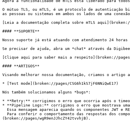
Agora a funcionalidade de mTLS está liberado para todos
O mútuo TLS, ou mTLS, é um protocolo de autenticação bi
as pessoas ou sistemas em ambos os lados de uma conexão
[Leia a documentação completa sobre mTLS aqui](broken:/
#### **SUPORTE**

Nosso suporte já está atuando com atendimento 24 horas 
Se precisar de ajuda, abra um *chat* através da Digibee
[Clique aqui para saber mais a respeito](broken://pages
#### **ARTIGOS**

Visando melhorar nossa documentação, criamos o artigo a
* [Test mode](broken://pages/CSG6h1kS7jF6NNiQwE17)

Nós também solucionamos alguns *bugs*:

* **Retry:** corrigimos o erro que ocorria após o timeo
* **Pipeline Logs:** corrigimos o erro que mostrava uma
  Essa mensagem aparecia quando os componentes JWT e REST V2 recebiam uma resposta em formato HTML.\

  Para conferir o comportamento das respostas dos componentes, acesse a documentação completa: [Digibee JWT](broken://pages/YJd8r8DDjNkvCVIpVgDh), [REST V2]
(broken://pages/wgR9enJJhcZY42tvvhjB).
