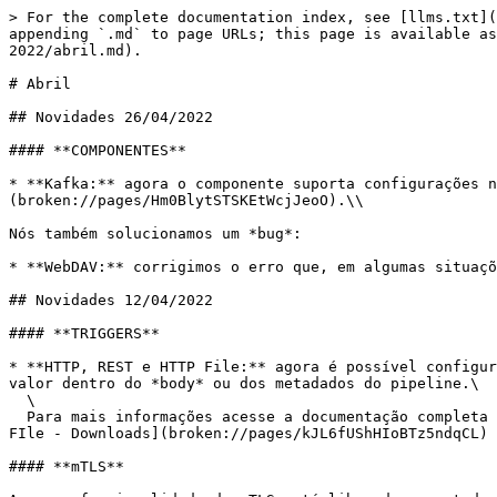
> For the complete documentation index, see [llms.txt](
appending `.md` to page URLs; this page is available as
2022/abril.md).

# Abril

## Novidades 26/04/2022

#### **COMPONENTES**

* **Kafka:** agora o componente suporta configurações n
(broken://pages/Hm0BlytSTSKEtWcjJeoO).\\

Nós também solucionamos um *bug*:

* **WebDAV:** corrigimos o erro que, em algumas situaçõ
## Novidades 12/04/2022

#### **TRIGGERS**

* **HTTP, REST e HTTP File:** agora é possível configur
valor dentro do *body* ou dos metadados do pipeline.\

  \

  Para mais informações acesse a documentação completa dos triggers: [HTTP](broken://pages/6tWAzWvi6lpMF7wOAyLu), [REST](broken://pages/9vCqj3BomKjW0rZsNOot) e [HTTP 
FIle - Downloads](broken://pages/kJL6fUShHIoBTz5ndqCL) 
#### **mTLS**
