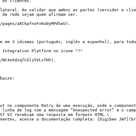
 os clientes.

lateral. Ao validar que ambos as partes (servidor e clie
 de rede sejam quem afirmam ser.

/pages/a8CkpfnoFxKo0yMPdSeU).

e em 3 idiomas (português, inglês e espanhol), para todo
 Integration Platform no ícone "?"

/NC4oVdzqTCGlz5VLsfHh).

baixo:

ut no componente Retry de uma execução, onde o component
 linha de log com a mensagem “Unexpected error” e o camp