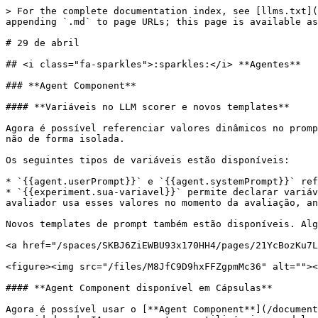
> For the complete documentation index, see [llms.txt](
appending `.md` to page URLs; this page is available as
# 29 de abril

## <i class="fa-sparkles">:sparkles:</i> **Agentes**

### **Agent Component**

#### **Variáveis no LLM scorer e novos templates**

Agora é possível referenciar valores dinâmicos no promp
não de forma isolada.

Os seguintes tipos de variáveis estão disponíveis:

* `{{agent.userPrompt}}` e `{{agent.systemPrompt}}` ref
* `{{experiment.sua-variavel}}` permite declarar variáv
avaliador usa esses valores no momento da avaliação, an
Novos templates de prompt também estão disponíveis. Alg
<a href="/spaces/SKBJ6ZiEWBU93x170HH4/pages/21YcBozKu7L
<figure><img src="/files/M8JfC9D9hxFFZgpmMc36" alt=""><
#### **Agent Component disponível em Cápsulas**

Agora é possível usar o [**Agent Component**](/document