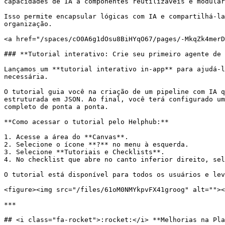
capacidades de IA a componentes reutilizáveis e modular
Isso permite encapsular lógicas com IA e compartilhá-la
organização.

<a href="/spaces/cO0A6g1dOsu8BiHYqO67/pages/-MkqZk4merD
### **Tutorial interativo: Crie seu primeiro agente de 
Lançamos um **tutorial interativo in-app** para ajudá-l
necessária.

O tutorial guia você na criação de um pipeline com IA q
estruturada em JSON. Ao final, você terá configurado um
completo de ponta a ponta.

**Como acessar o tutorial pelo Helphub:**

1. Acesse a área do **Canvas**.

2. Selecione o ícone **?** no menu à esquerda.

3. Selecione **Tutoriais e Checklists**.

4. No checklist que abre no canto inferior direito, sel
O tutorial está disponível para todos os usuários e lev
<figure><img src="/files/61oM0NMYkpvFX41groog" alt=""><
***

## <i class="fa-rocket">:rocket:</i> **Melhorias na Pla