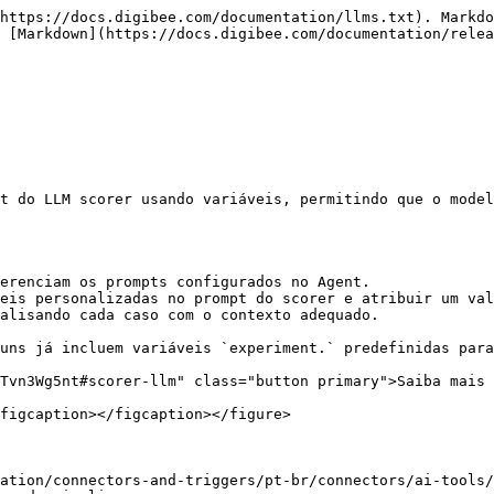
https://docs.digibee.com/documentation/llms.txt). Markdo
 [Markdown](https://docs.digibee.com/documentation/relea
t do LLM scorer usando variáveis, permitindo que o model
erenciam os prompts configurados no Agent.

eis personalizadas no prompt do scorer e atribuir um val
alisando cada caso com o contexto adequado.

uns já incluem variáveis `experiment.` predefinidas para
Tvn3Wg5nt#scorer-llm" class="button primary">Saiba mais 
figcaption></figcaption></figure>

ation/connectors-and-triggers/pt-br/connectors/ai-tools/