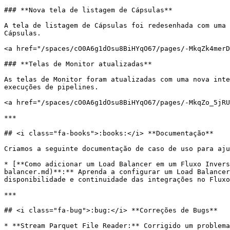
### **Nova tela de listagem de Cápsulas**

A tela de listagem de Cápsulas foi redesenhada com uma 
Cápsulas.

<a href="/spaces/cO0A6g1dOsu8BiHYqO67/pages/-MkqZk4merD
### **Telas de Monitor atualizadas**

As telas de Monitor foram atualizadas com uma nova inte
execuções de pipelines.

<a href="/spaces/cO0A6g1dOsu8BiHYqO67/pages/-MkqZo_5jRU
***

## <i class="fa-books">:books:</i> **Documentação**

Criamos a seguinte documentação de caso de uso para aju
* [**Como adicionar um Load Balancer em um Fluxo Invers
balancer.md)**:** Aprenda a configurar um Load Balancer
disponibilidade e continuidade das integrações no Fluxo
***

## <i class="fa-bug">:bug:</i> **Correções de Bugs**

* **Stream Parquet File Reader:** Corrigido um problema