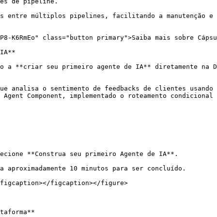
es de pipeline.

s entre múltiplos pipelines, facilitando a manutenção e 
P8-K6RmEo" class="button primary">Saiba mais sobre Cápsu
IA**

o a **criar seu primeiro agente de IA** diretamente na D
ue analisa o sentimento de feedbacks de clientes usando 
 Agent Component, implementado o roteamento condicional 
ecione **Construa seu primeiro Agente de IA**.

a aproximadamente 10 minutos para ser concluído.

figcaption></figcaption></figure>

taforma**
