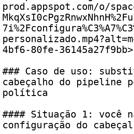
prod.appspot.com/o/spac
MkqXsI0cPgzRnwxNhnH%2Fu
7i%2Fconfigura%C3%A7%C3
personalizado.mp4?alt=m
4bf6-80fe-36145a27f9bb>"
### Caso de uso: substi
cabeçalho do pipeline p
política

#### Situação 1: você n
configuração do cabeçal