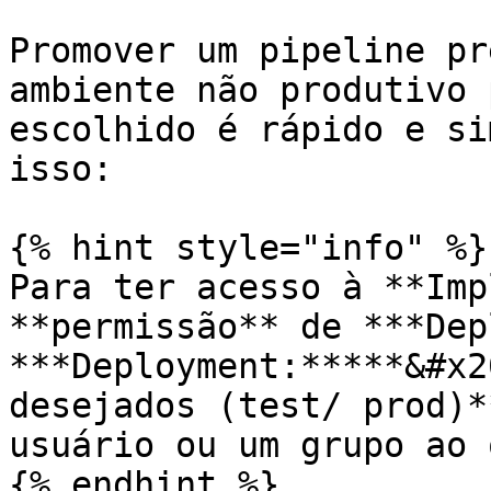
Promover um pipeline pr
ambiente não produtivo 
escolhido é rápido e si
isso:

{% hint style="info" %}

Para ter acesso à **Imp
**permissão** de ***Dep
***Deployment:*****&#x2
desejados (test/ prod)*
usuário ou um grupo ao 
{% endhint %}
