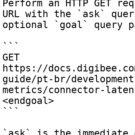
Perform an HTTP GET req
URL with the `ask` quer
optional `goal` query p
```

GET 
https://docs.digibee.co
guide/pt-br/development
metrics/connector-laten
<endgoal>

```

`ask` is the immediate 