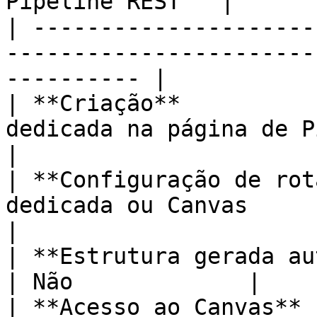
Pipeline REST   |

| ---------------------
-----------------------
---------- |

| **Criação**          
dedicada na página de Pipel
|

| **Configuração de rot
dedicada ou Canvas         
|

| **Estrutura gerada automaticamente** | Sim    
| Não             |

| **Acesso ao Canvas** 