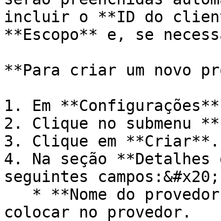
incluir o **ID do clien
**Escopo** e, se necess
**Para criar um novo pr
1. Em **Configurações**
2. Clique no submenu **
3. Clique em **Criar**.

4. Na seção **Detalhes 
seguintes campos:&#x20;

   * **Nome do provedor:** O nome que deseja 
colocar no provedor.
