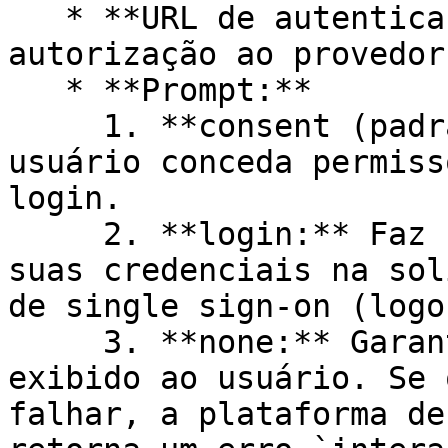
   * **URL de autenticação:** URL para solicitar 
autorização ao provedor.
   * **Prompt:**

     1. **consent (padrão):** Solicita que o 
usuário conceda permiss
login.

     2. **login:** Faz com que o usuário insira 
suas credenciais na sol
de single sign-on (logo
     3. **none:** Garante que nenhum prompt seja 
exibido ao usuário. Se 
falhar, a plataforma de