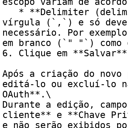
escopo variam de acordo
   * **Delimiter (delimitador):** O padrão é uma 
vírgula (`,`) e só deve
necessário. Por exemplo
em branco (`" "`) como 
6. Clique em **Salvar**.
Após a criação do novo 
editá-lo ou excluí-lo n
OAuth**.\

Durante a edição, campo
cliente** e **Chave Pri
e não serão exibidos po