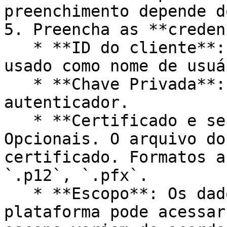
preenchimento depende d
5. Preencha as **creden
   * **ID do cliente**: Valor de identificação 
usado como nome de usuár
   * **Chave Privada**: Senha emitida pelo cliente 
autenticador.

   * **Certificado e senha do certificado**: 
Opcionais. O arquivo do
certificado. Formatos a
`.p12`, `.pfx`.

   * **Escopo**: Os dados ou funcionalidades que a 
plataforma pode acessar