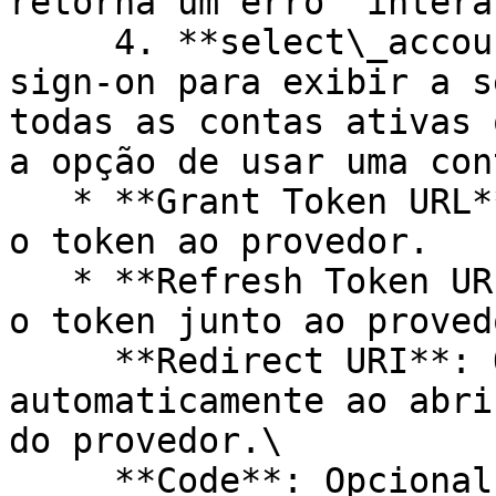
retorna um erro `intera
     4. **select\_account:** Interrompe o single 
sign-on para exibir a s
todas as contas ativas 
a opção de usar uma con
   * **Grant Token URL**: URL usada para solicitar 
o token ao provedor.

   * **Refresh Token URL**: URL usada para renovar 
o token junto ao provedo
     **Redirect URI**: O Redirect URI é gerado 
automaticamente ao abri
do provedor.\

     **Code**: Opcional. A necessidade de 