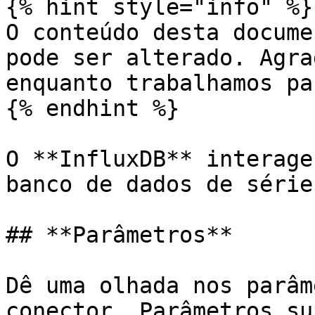
{% hint style="info" %}

O conteúdo desta docume
pode ser alterado. Agra
enquanto trabalhamos pa
{% endhint %}

O **InfluxDB** interage
banco de dados de série
## **Parâmetros**

Dê uma olhada nos parâm
conector. Parâmetros su