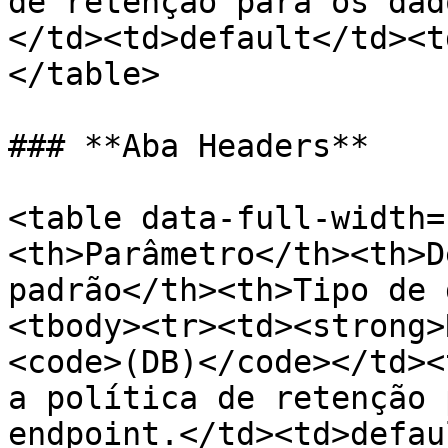
de retenção para os dad
</td><td>default</td><t
</table>

### **Aba Headers**

<table data-full-width=
<th>Parâmetro</th><th>D
padrão</th><th>Tipo de 
<tbody><tr><td><strong>
<code>(DB)</code></td><
a política de retenção 
endpoint.</td><td>defau