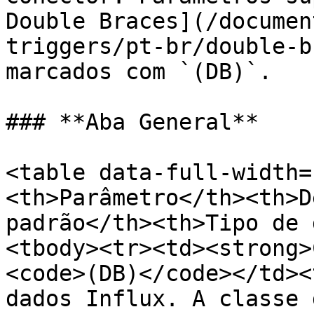
Double Braces](/documen
triggers/pt-br/double-b
marcados com `(DB)`.

### **Aba General**

<table data-full-width=
<th>Parâmetro</th><th>D
padrão</th><th>Tipo de 
<tbody><tr><td><strong>
<code>(DB)</code></td><
dados Influx. A classe 