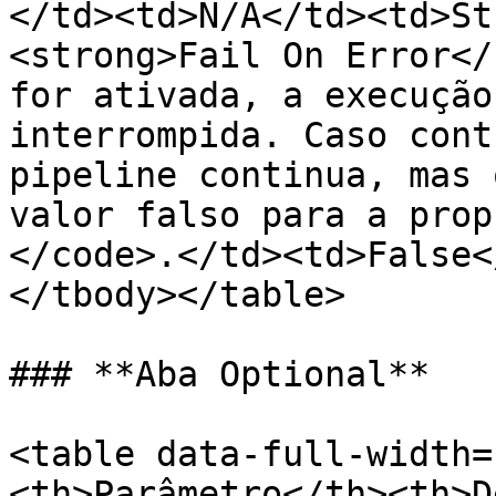
</td><td>N/A</td><td>St
<strong>Fail On Error</
for ativada, a execução
interrompida. Caso cont
pipeline continua, mas 
valor falso para a prop
</code>.</td><td>False<
</tbody></table>

### **Aba Optional**

<table data-full-width=
<th>Parâmetro</th><th>D