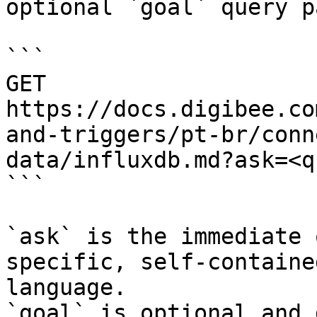
optional `goal` query p
```

GET 
https://docs.digibee.co
and-triggers/pt-br/conn
data/influxdb.md?ask=<q
```

`ask` is the immediate 
specific, self-containe
language.

`goal` is optional and 