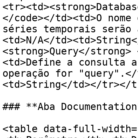
<tr><td><strong>Databas
</code></td><td>O nome 
séries temporais serão 
<td>N/A</td><td>String<
<strong>Query</strong> 
<td>Define a consulta a
operação for "query".</
<td>String</td></tr></t
### **Aba Documentation*
<table data-full-width=