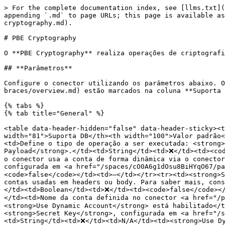
> For the complete documentation index, see [llms.txt](https://docs.digibee.com/documentation/llms.txt). Markdown versions of documentation pages are available by appending `.md` to page URLs; this page is available as [Markdown](https://docs.digibee.com/documentation/connectors-and-triggers/pt-br/connectors/security/pbe-cryptography.md).

# PBE Cryptography

O **PBE Cryptography** realiza operações de criptografia e descriptografia utilizando o algoritmo PBE (Password-Based Encryption).

## **Parâmetros**

Configure o conector utilizando os parâmetros abaixo. Os campos que suportam [expressões Double Braces](/documentation/connectors-and-triggers/pt-br/double-braces/overview.md) estão marcados na coluna **Suporta DB**.

{% tabs %}
{% tab title="General" %}

<table data-header-hidden="false" data-header-sticky><thead><tr><th width="112">Parâmetro</th><th width="231">Descrição</th><th width="83">Tipo de dado</th><th width="81">Suporta DB</th><th width="100">Valor padrão</th><th width="129">Visível quando</th></tr></thead><tbody><tr><td><strong>Crypto Operation</strong></td><td>Define o tipo de operação a ser executada: <strong>Encrypt Fields</strong>, <strong>Decrypt Fields</strong>, <strong>Encrypt Payload</strong> ou <strong>Decrypt Payload</strong>.</td><td>String</td><td>❌</td><td><code>Encrypt Fields</code></td><td>—</td></tr><tr><td><strong>Use Dynamic Account</strong></td><td>Se habilitado, o conector usa a conta de forma dinâmica via o conector <a href="/pages/iulYYuz29bvfGjceZb4e"><strong>Store Account</strong></a>; caso contrário, usa a conta estática configurada em <a href="/spaces/cO0A6g1dOsu8BiHYqO67/pages/fS1QLzAg8rGSSJFwtrvy"><strong>Contas</strong></a> na Plataforma.</td><td>Boolean</td><td>❌</td><td><code>false</code></td><td>—</td></tr><tr><td><strong>Scoped</strong></td><td>Se habilitado, isola a conta armazenada de outros subprocessos. Não é suportado para contas usadas em headers ou body. Para saber mais, consulte a <a href="/spaces/cO0A6g1dOsu8BiHYqO67/pages/FrKJOmsImCRBImMPMsU2">documentação de Dynamic Accounts</a>.</td><td>Boolean</td><td>❌</td><td><code>false</code></td><td><strong>Use Dynamic Account</strong> está habilitado</td></tr><tr><td><strong>Account Name</strong></td><td>Nome da conta definida no conector <a href="/pages/iulYYuz29bvfGjceZb4e"><strong>Store Account</strong></a>.</td><td>String</td><td>✅</td><td>N/A</td><td><strong>Use Dynamic Account</strong> está habilitado</td></tr><tr><td><strong>Account</strong></td><td>Conta a ser usada pelo conector. Deve ser do tipo de conta <strong>Secret Key</strong>, configurada em <a href="/spaces/cO0A6g1dOsu8BiHYqO67/pages/fS1QLzAg8rGSSJFwtrvy"><strong>Contas</strong></a> na Plataforma.</td><td>String</td><td>❌</td><td>N/A</td><td><strong>Use Dynamic Account</strong> está desabilitado</td></tr><tr><td><strong>Iteration Count</strong></td><td>Número de iterações a serem realizadas com o valor de Salt.</td><td>Integer</td><td>❌</td><td><code>1000</code></td><td>—</td></tr><tr><td><strong>Algorithm</strong></td><td>Algoritmo a ser utilizado na operação de criptografia ou descriptografia.</td><td>String</td><td>❌</td><td><code>PBEWithMD5AndDES</code></td><td>—</td></tr><tr><td><strong>Fields To Encrypt/Decrypt</strong></td><td>Campos a serem criptografados ou descriptografados, especificados usando notação com pontos (ex.: <code>body.field1, body.field2, body</