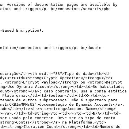
------- | ------------ | ----------- | ------------- |
| **Documentation** | Campo opcional para descrever a configuração do conector e quaisquer regras de negócio relevantes. | String       | ❌           | N/A           |
| {% endtab %}      |                                                                                                    |              |             |               |
| {% endtabs %}     |                                                                                                    |              |             |               |

### **Fluxo de mensagens**

#### **Criptografar via fields**

**Entrada**

```json
{  
    "accountLabel": "account",  
    "params": {    
        "operation": "encrypt_fields",    
        "iterationCount": 1000,    
        "keyType": "STRING",    
        "algorithm": "PBEWithMD5AndDES",    
        "encryptedFields": "a.test",    
        "failOnError": true  
    }
}
```

**Payload**

```json
{  
    "a": {    
        "test": "test"  
    }
}
```

**Saída**

```json
{  
    "a": {    
        "test": "ZmRmcw=="  
    },  
    "_salt": "ZmRmcwZmRmcw=="
}
```

#### **Descriptografar via fields**

**Entrada**

```json
{  
    "accountLabel": "account",  
    "params": {    
        "operation": "decrypt_fields",    
        "iterationCount": 1000,    
        "keyType": "STRING",    
        "algorithm": "PBEWithMD5AndDES",    
        "encryptedFields": "a.test",    
        "useSaltFromPayload": true,    
        "salt": "{{ message._salt }}",    
        "failOnError": true  
    }
}
```

**Payload**

```json
{  
    "a": {    
        "test": "ZmRmcw=="  
    },  
    "_salt": "ZmRmcwZmRmcw=="
}
```

**Saída**

```json
{  
    "a": {    
        "test": "test"  
    },  
    "_salt": "ZmRmcwZmRmcw=="
}
```

#### **Criptografar via payload**

**Entrada**

```json
{
    "accountLabel": "pbe",    
        "params": {        
            "operation": "encrypt_payload",        
            "iterationCount": 1000,        
            "payload": "{{ message.a.test }}",        
            "keyType": "STRING",        
            "algorithm": "PBEWithMD5AndDES",        
            "failOnError": true    
        }
    }
```

**Payload**

```json
{  
    "a": {    
        "test": "test"  
    }
}
```

**Saída**

```json
{  
    "a": {    
        "test": "test"  
    },  
    "result": "ZmRmcw==",  
    "_salt": "ZmRmcwZmRmcw=="
}
```

#### **Descriptografar via payload**

**Entrada**

```json
{
    "accountLabel": "pbe",    
    "params": {        
            "operation": "decrypt_payload",        
            "iterationCount": 1000,        
            "payload": "{{ message.a.test }}",        
            "keyType": "STRING",        
            "algorithm": "PBEWithMD5AndDES",        
            "useSaltFromPayload": true,
            "salt": "{{ message._salt }}",        
            "failOnError": true    
     }
}
```

**Payload**

```json
{  
    "a": {    
        "test": "ZmRmcw=="  
    }
}
```

**Saída**

```json
{  
    "a": {    
        "test": "ZmRmcw=="  
    },  
    "result": "test",  
    "_salt": "ZmRmcwZmRmcw=="
}
```
