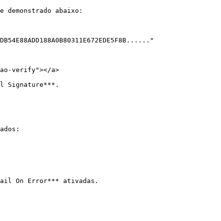
e demonstrado abaixo:

DB54E88ADD188A0B80311E672EDE5F8B......"

ao-verify"></a>

l Signature***.

ados:

ail On Error*** ativadas.
