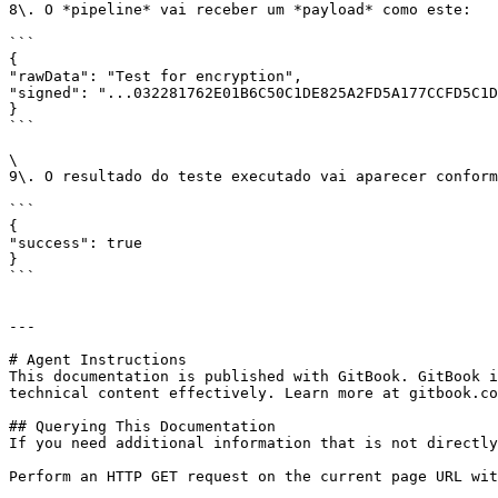
8\. O *pipeline* vai receber um *payload* como este:

```

{

"rawData": "Test for encryption",

"signed": "...032281762E01B6C50C1DE825A2FD5A177CCFD5C1D
}

```

\

9\. O resultado do teste executado vai aparecer conform
```

{

"success": true

}

```

---

# Agent Instructions

This documentation is published with GitBook. GitBook i
technical content effectively. Learn more at gitbook.co
## Querying This Documentation

If you need additional information that is not directly
Perform an HTTP GET request on the current page URL wit