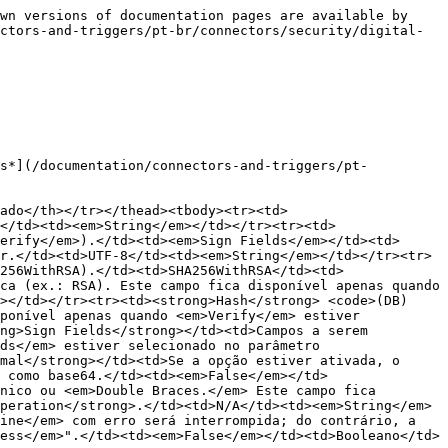
wn versions of documentation pages are available by 
ctors-and-triggers/pt-br/connectors/security/digital-
es*](/documentation/connectors-and-triggers/pt-
dado</th></tr></thead><tbody><tr><td>
</td><td><em>String</em></td></tr><tr><td>
erify</em>).</td><td><em>Sign Fields</em></td><td>
r.</td><td>UTF-8</td><td><em>String</em></td></tr><tr>
256WithRSA).</td><td>SHA256WithRSA</td><td>
ca (ex.: RSA). Este campo fica disponível apenas quando 
></td></tr><tr><td><strong>Hash</strong> <code>(DB)
ponível apenas quando <em>Verify</em> estiver 
ng>Sign Fields</strong></td><td>Campos a serem 
ds</em> estiver selecionado no parâmetro 
mal</strong></td><td>Se a opção estiver ativada, o 
 como base64.</td><td><em>False</em></td>
nico ou <em>Double Braces.</em> Este campo fica 
peration</strong>.</td><td>N/A</td><td><em>String</em>
ine</em> com erro será interrompida; do contrário, a 
ess</em>".</td><td><em>False</em></td><td>Booleano</td>