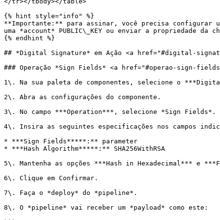
</tr></tbody></table>

{% hint style="info" %}

**Importante:** para assinar, você precisa configurar u
uma *account* PUBLIC\_KEY ou enviar a propriedade da ch
{% endhint %}

## *Digital Signature* em Ação <a href="#digital-signat
### Operação *Sign Fields* <a href="#operao-sign-fields
1\. Na sua paleta de componentes, selecione o ***Digita
2\. Abra as configurações do componente.

3\. No campo ***Operation***, selecione *Sign Fields*.

4\. Insira as seguintes especificações nos campos indic
* ***Sign Fields*****:** parameter

* ***Hash Algorithm*****:** SHA256WithRSA

5\. Mantenha as opções ***Hash in Hexadecimal*** e ***F
6\. Clique em Confirmar.

7\. Faça o *deploy* do *pipeline*.

8\. O *pipeline* vai receber um *payload* como este:
