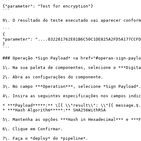
```

{"parameter": "Test for encryption"}

```

9\. O resultado do teste executado vai aparecer conform
```

{

"parameter": "....032281762E01B6C50C1DE825A2FD5A177CCFD
}

```

### Operação *Sign Payload* <a href="#operao-sign-paylo
1\. Na sua paleta de componentes, selecione o ***Digita
2\. Abra as configurações do componente.

3\. No campo ***Operation***, selecione *Sign Payload*.

4\. Insira as seguintes especificações nos campos indic
* ***Payload*****:** \[{ \\"result\\": \\"{{ message.$.
* ***Hash Algorithm*****:** SHA256WithRSA

5\. Mantenha as opções ***Hash in Hexadecimal*** e ***F
6\. Clique em Confirmar.

7\. Faça o *deploy* do *pipeline*.
