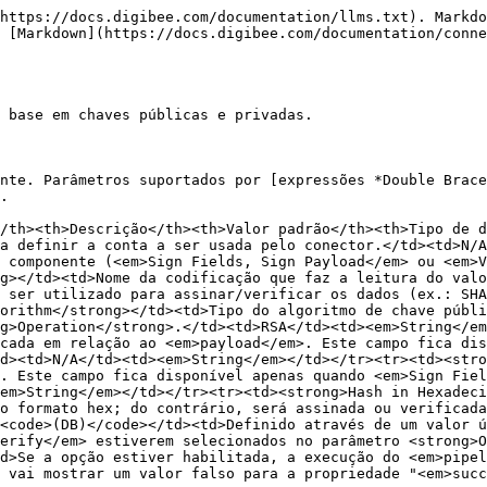
https://docs.digibee.com/documentation/llms.txt). Markdo
 [Markdown](https://docs.digibee.com/documentation/conne
 base em chaves públicas e privadas.

nte. Parâmetros suportados por [expressões *Double Brac
.

/th><th>Descrição</th><th>Valor padrão</th><th>Tipo de 
a definir a conta a ser usada pelo conector.</td><td>N/A
 componente (<em>Sign Fields, Sign Payload</em> ou <em>V
g></td><td>Nome da codificação que faz a leitura do valo
 ser utilizado para assinar/verificar os dados (ex.: SHA
orithm</strong></td><td>Tipo do algoritmo de chave públi
g>Operation</strong>.</td><td>RSA</td><td><em>String</em
cada em relação ao <em>payload</em>. Este campo fica dis
d><td>N/A</td><td><em>String</em></td></tr><tr><td><stro
. Este campo fica disponível apenas quando <em>Sign Fiel
em>String</em></td></tr><tr><td><strong>Hash in Hexadeci
o formato hex; do contrário, será assinada ou verificada
<code>(DB)</code></td><td>Definido através de um valor ú
erify</em> estiverem selecionados no parâmetro <strong>O
d>Se a opção estiver habilitada, a execução do <em>pipel
 vai mostrar um valor falso para a propriedade "<em>succ