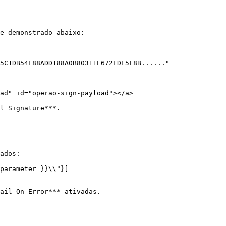
e demonstrado abaixo:

5C1DB54E88ADD188A0B80311E672EDE5F8B......"

ad" id="operao-sign-payload"></a>

l Signature***.

ados:

parameter }}\\"}]

ail On Error*** ativadas.
