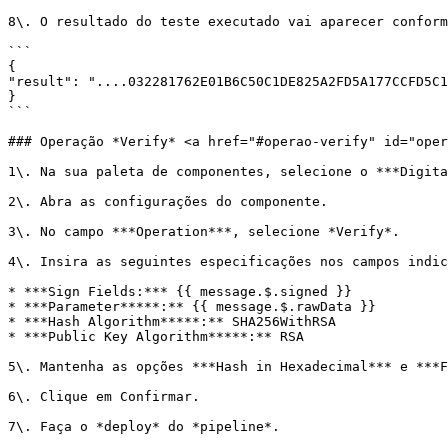
8\. O resultado do teste executado vai aparecer conform
```

{

"result": "....032281762E01B6C50C1DE825A2FD5A177CCFD5C1
}

```

### Operação *Verify* <a href="#operao-verify" id="oper
1\. Na sua paleta de componentes, selecione o ***Digita
2\. Abra as configurações do componente.

3\. No campo ***Operation***, selecione *Verify*.

4\. Insira as seguintes especificações nos campos indic
* ***Sign Fields:*** {{ message.$.signed }}

* ***Parameter*****:** {{ message.$.rawData }}

* ***Hash Algorithm*****:** SHA256WithRSA

* ***Public Key Algorithm*****:** RSA

5\. Mantenha as opções ***Hash in Hexadecimal*** e ***F
6\. Clique em Confirmar.

7\. Faça o *deploy* do *pipeline*.
