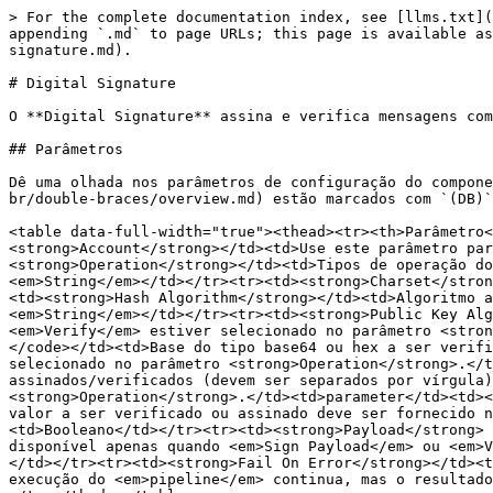
> For the complete documentation index, see [llms.txt](
appending `.md` to page URLs; this page is available as
signature.md).

# Digital Signature

O **Digital Signature** assina e verifica mensagens com
## Parâmetros

Dê uma olhada nos parâmetros de configuração do compone
br/double-braces/overview.md) estão marcados com `(DB)`
<table data-full-width="true"><thead><tr><th>Parâmetro<
<strong>Account</strong></td><td>Use este parâmetro par
<strong>Operation</strong></td><td>Tipos de operação do
<em>String</em></td></tr><tr><td><strong>Charset</stron
<td><strong>Hash Algorithm</strong></td><td>Algoritmo a
<em>String</em></td></tr><tr><td><strong>Public Key Alg
<em>Verify</em> estiver selecionado no parâmetro <stron
</code></td><td>Base do tipo base64 ou hex a ser verifi
selecionado no parâmetro <strong>Operation</strong>.</t
assinados/verificados (devem ser separados por vírgula)
<strong>Operation</strong>.</td><td>parameter</td><td><
valor a ser verificado ou assinado deve ser fornecido n
<td>Booleano</td></tr><tr><td><strong>Payload</strong> 
disponível apenas quando <em>Sign Payload</em> ou <em>V
</td></tr><tr><td><strong>Fail On Error</strong></td><t
execução do <em>pipeline</em> continua, mas o resultado