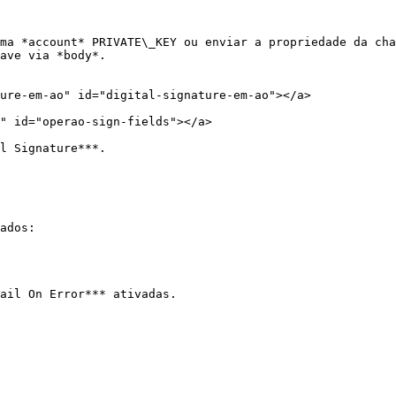
ma *account* PRIVATE\_KEY ou enviar a propriedade da cha
ave via *body*.

ure-em-ao" id="digital-signature-em-ao"></a>

" id="operao-sign-fields"></a>

l Signature***.

ados:

ail On Error*** ativadas.
