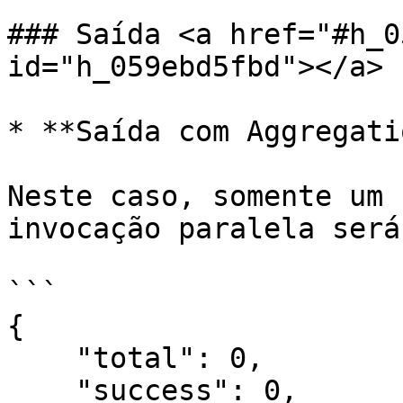
### Saída <a href="#h_0
id="h_059ebd5fbd"></a>

* **Saída com Aggregati
Neste caso, somente um 
invocação paralela será
```

{

    "total": 0,

    "success": 0,
