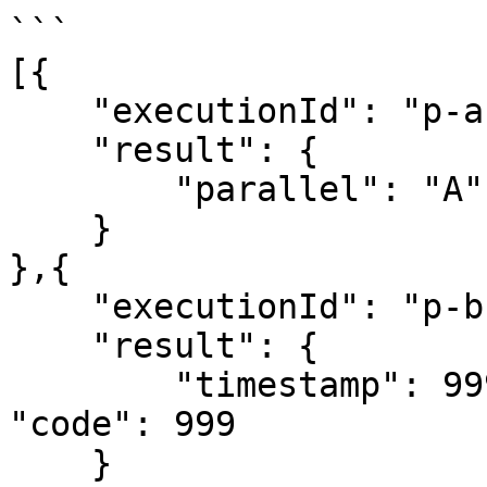
```

[{

    "executionId": "p-a",

    "result": {

        "parallel": "A"

    }

},{

    "executionId": "p-b",

    "result": {

        "timestamp": 99999, "error": "XXXX", 
"code": 999

    }
