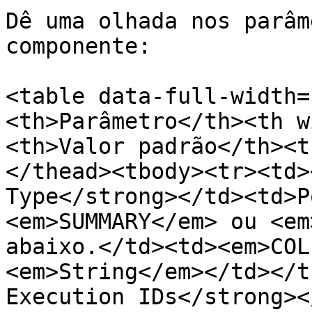
Dê uma olhada nos parâm
componente:

<table data-full-width=
<th>Parâmetro</th><th w
<th>Valor padrão</th><t
</thead><tbody><tr><td>
Type</strong></td><td>P
<em>SUMMARY</em> ou <em
abaixo.</td><td><em>COL
<em>String</em></td></t
Execution IDs</strong><