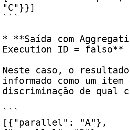
"C"}}]

```

* **Saída com Aggregati
Execution ID = falso**

Neste caso, o resultado
informado como um item 
discriminação de qual c
```

[{"parallel": "A"}, 
