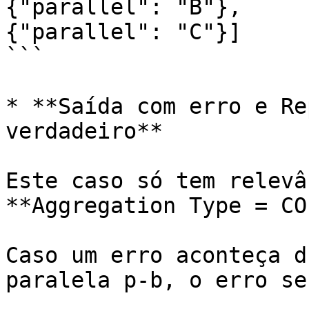
{"parallel": "B"}, 

{"parallel": "C"}]

```

* **Saída com erro e Re
verdadeiro**

Este caso só tem relevâ
**Aggregation Type = CO
Caso um erro aconteça d
paralela p-b, o erro se