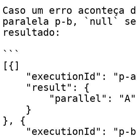
Caso um erro aconteça d
paralela p-b, `null` se
resultado:

```

[{]

    "executionId": "p-a",

    "result": {

        "parallel": "A"

    }

}, {

    "executionId": "p-b",
