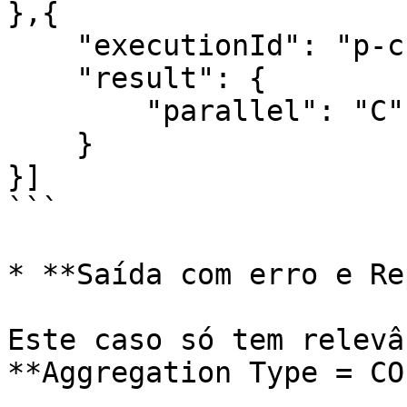
},{

    "executionId": "p-c",

    "result": {

        "parallel": "C"

    }

}]

```

* **Saída com erro e Re
Este caso só tem relevâ
**Aggregation Type = CO