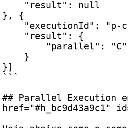
    "result": null

}, {

    "executionId": "p-c",

    "result": {

        "parallel": "C"

    }

}]

```

## Parallel Execution e
href="#h_bc9d43a9c1" id