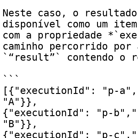
Neste caso, o resultado
disponível como um item
com a propriedade *`exe
caminho percorrido por 
`“result”` contendo o r
```

[{"executionId": "p-a",
"A"}}, 

{"executionId": "p-b","
"B"}}, 

{"executionId": "p-c","