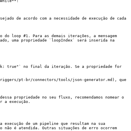
While**:

sejado de acordo com a necessidade de execução de cada 
o do loop #1. Para as demais iterações, a mensagem 
ado, uma propriedade `loopIndex` será inserida na 
k: true"` no final da iteração. Se a propriedade for 
riggers/pt-br/connectors/tools/json-generator.md), que 
dessa propriedade no seu fluxo, recomendamos nomear o 
r a execução.

a execução de um pipeline que resultam na sua 
o não é atendida. Outras situações de erro ocorrem 