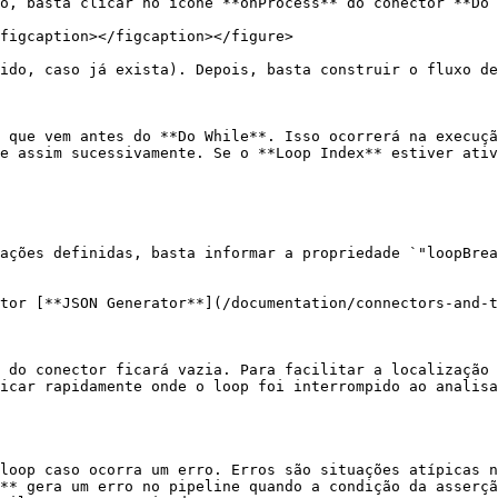
o, basta clicar no ícone **onProcess** do conector **Do 
figcaption></figcaption></figure>

ido, caso já exista). Depois, basta construir o fluxo de
 que vem antes do **Do While**. Isso ocorrerá na execuçã
e assim sucessivamente. Se o **Loop Index** estiver ativ
ações definidas, basta informar a propriedade `"loopBrea
tor [**JSON Generator**](/documentation/connectors-and-t
 do conector ficará vazia. Para facilitar a localização 
icar rapidamente onde o loop foi interrompido ao analisa
loop caso ocorra um erro. Erros são situações atípicas n
** gera um erro no pipeline quando a condição da asserçã