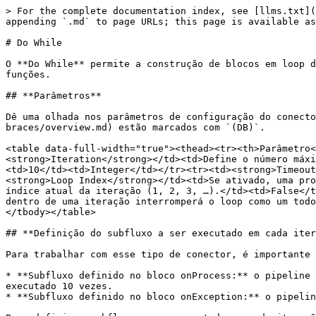
> For the complete documentation index, see [llms.txt](
appending `.md` to page URLs; this page is available as
# Do While

O **Do While** permite a construção de blocos em loop d
funções.

## **Parâmetros**

Dê uma olhada nos parâmetros de configuração do conecto
braces/overview.md) estão marcados com `(DB)`.

<table data-full-width="true"><thead><tr><th>Parâmetro<
<strong>Iteration</strong></td><td>Define o número máxi
<td>10</td><td>Integer</td></tr><tr><td><strong>Timeout
<strong>Loop Index</strong></td><td>Se ativado, uma pro
índice atual da iteração (1, 2, 3, …).</td><td>False</t
dentro de uma iteração interromperá o loop como um todo
</tbody></table>

## **Definição do subfluxo a ser executado em cada iter
Para trabalhar com esse tipo de conector, é importante 
* **Subfluxo definido no bloco onProcess:** o pipeline 
executado 10 vezes.

* **Subfluxo definido no bloco onException:** o pipelin