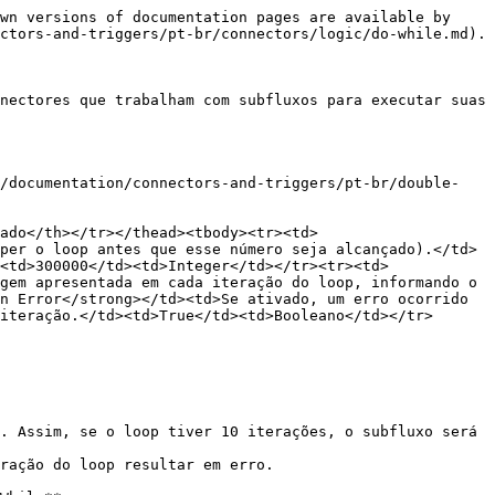
wn versions of documentation pages are available by 
ctors-and-triggers/pt-br/connectors/logic/do-while.md).

nectores que trabalham com subfluxos para executar suas 
(/documentation/connectors-and-triggers/pt-br/double-
dado</th></tr></thead><tbody><tr><td>
per o loop antes que esse número seja alcançado).</td>
<td>300000</td><td>Integer</td></tr><tr><td>
gem apresentada em cada iteração do loop, informando o 
n Error</strong></td><td>Se ativado, um erro ocorrido 
iteração.</td><td>True</td><td>Booleano</td></tr>
. Assim, se o loop tiver 10 iterações, o subfluxo será 
ração do loop resultar em erro.
