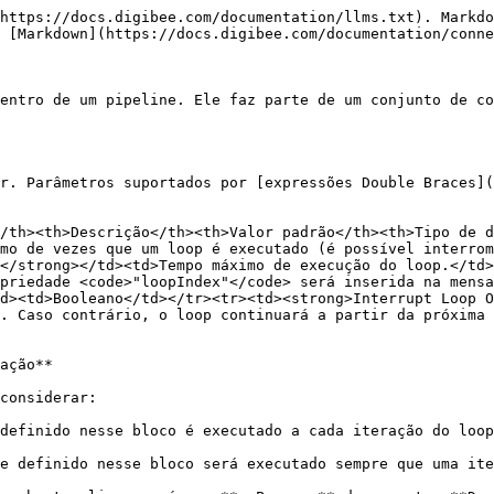
https://docs.digibee.com/documentation/llms.txt). Markdo
 [Markdown](https://docs.digibee.com/documentation/conne
entro de um pipeline. Ele faz parte de um conjunto de co
r. Parâmetros suportados por [expressões Double Braces]
/th><th>Descrição</th><th>Valor padrão</th><th>Tipo de 
mo de vezes que um loop é executado (é possível interrom
</strong></td><td>Tempo máximo de execução do loop.</td>
priedade <code>"loopIndex"</code> será inserida na mensa
d><td>Booleano</td></tr><tr><td><strong>Interrupt Loop O
. Caso contrário, o loop continuará a partir da próxima 
ação**

considerar:

definido nesse bloco é executado a cada iteração do loop
e definido nesse bloco será executado sempre que uma ite