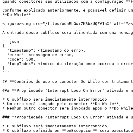
quando conectores são utilizados com a configuração **F
Conforme explicado anteriormente, é possível definir um
**Do While**:

<figure><img src="/files/ouhRLGwiZK3bxUQZV1nX" alt=""><
A entrada desse subfluxo será alimentada com uma mensag
```json

{

  "timestamp": <timestamp do erro>,

  "error": <mensagem de erro>,

  "code": 500,

  "loopIndex": <índice da iteração onde ocorreu o erro>

}

```

## **Cenários de uso do conector Do While com tratament
### **Propriedade "Interrupt Loop On Error" ativada e n
* O subfluxo será imediatamente interrompido;

* Um erro será lançado pelo conector **Do While**;

* Nenhum outro conector será invocado após o **Do While
### **Propriedade "Interrupt Loop On Error" ativada e u
* O subfluxo será imediatamente interrompido;

* O subfluxo definido em **onException** será executado