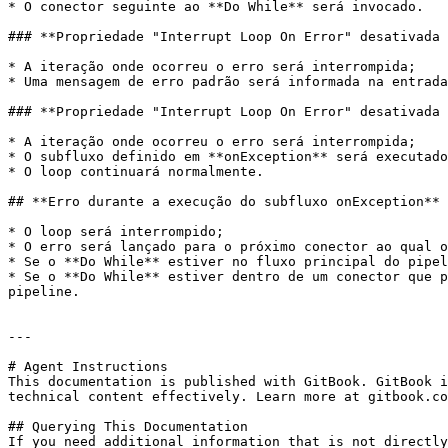
* O conector seguinte ao **Do While** será invocado.

### **Propriedade "Interrupt Loop On Error" desativada 
* A iteração onde ocorreu o erro será interrompida;

* Uma mensagem de erro padrão será informada na entrada
### **Propriedade "Interrupt Loop On Error" desativada 
* A iteração onde ocorreu o erro será interrompida;

* O subfluxo definido em **onException** será executado
* O loop continuará normalmente.

## **Erro durante a execução do subfluxo onException**

* O loop será interrompido;

* O erro será lançado para o próximo conector ao qual o
* Se o **Do While** estiver no fluxo principal do pipel
* Se o **Do While** estiver dentro de um conector que p
pipeline.

---

# Agent Instructions

This documentation is published with GitBook. GitBook i
technical content effectively. Learn more at gitbook.co
## Querying This Documentation

If you need additional information that is not directly