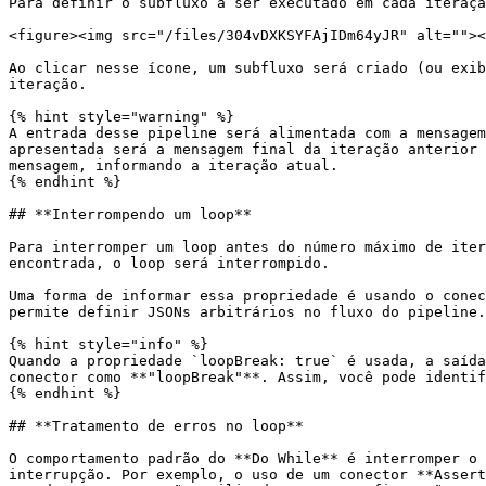
Para definir o subfluxo a ser executado em cada iteraçã
<figure><img src="/files/304vDXKSYFAjIDm64yJR" alt=""><
Ao clicar nesse ícone, um subfluxo será criado (ou exib
iteração.

{% hint style="warning" %}

A entrada desse pipeline será alimentada com a mensagem
apresentada será a mensagem final da iteração anterior 
mensagem, informando a iteração atual.

{% endhint %}

## **Interrompendo um loop**

Para interromper um loop antes do número máximo de iter
encontrada, o loop será interrompido.

Uma forma de informar essa propriedade é usando o conec
permite definir JSONs arbitrários no fluxo do pipeline.

{% hint style="info" %}

Quando a propriedade `loopBreak: true` é usada, a saída
conector como **"loopBreak"**. Assim, você pode identif
{% endhint %}

## **Tratamento de erros no loop**

O comportamento padrão do **Do While** é interromper o 
interrupção. Por exemplo, o uso de um conector **Assert