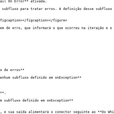
ail On Error** ativada.

 subfluxo para tratar erros. A definição desse subfluxo 
figcaption></figcaption></figure>

em de erro, que informará o que ocorreu na iteração e o 
o de erros**

enhum subfluxo definido em onException**

**.

m subfluxo definido em onException**

, e sua saída alimentará o conector seguinte ao **Do Whi