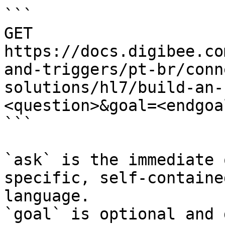
```

GET 
https://docs.digibee.co
and-triggers/pt-br/conn
solutions/hl7/build-an-
<question>&goal=<endgoal
```

`ask` is the immediate 
specific, self-containe
language.

`goal` is optional and 