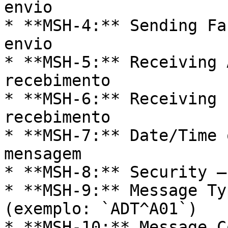
envio

* **MSH-4:** Sending Fa
envio

* **MSH-5:** Receiving 
recebimento

* **MSH-6:** Receiving 
recebimento

* **MSH-7:** Date/Time 
mensagem

* **MSH-8:** Security –
* **MSH-9:** Message Ty
(exemplo: `ADT^A01`)

* **MSH-10:** Message C