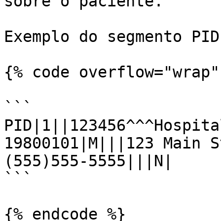
sobre o paciente.

Exemplo do segmento PID:
{% code overflow="wrap" 
```

PID|1||123456^^^Hospita
19800101|M|||123 Main S
(555)555-5555|||N|

```

{% endcode %}
