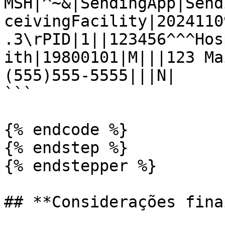
MSH|^~&|SendingApp|Send
ceivingFacility|2024110
.3\rPID|1||123456^^^Hos
ith|19800101|M|||123 Ma
(555)555-5555|||N|

```

{% endcode %}

{% endstep %}

{% endstepper %}

## **Considerações finai