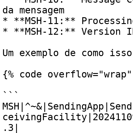
da mensagem

* **MSH-11:** Processin
* **MSH-12:** Version I
Um exemplo de como isso
{% code overflow="wrap" 
```

MSH|^~&|SendingApp|Send
ceivingFacility|2024110
.3|
