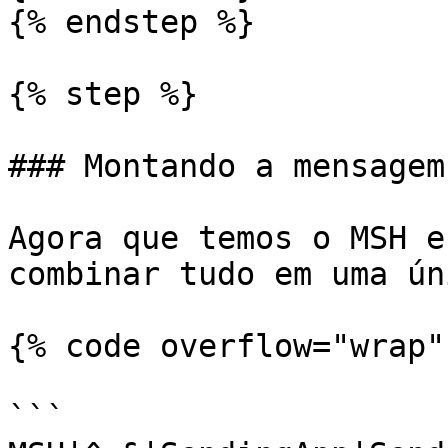
{% endstep %}

{% step %}

### Montando a mensagem
Agora que temos o MSH e
combinar tudo em uma ún
{% code overflow="wrap" 
```
