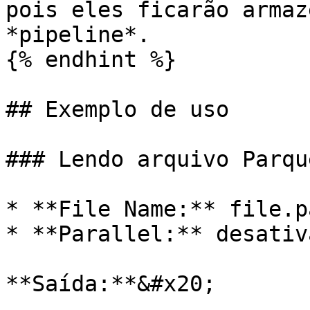
pois eles ficarão armaz
*pipeline*.

{% endhint %}

## Exemplo de uso

### Lendo arquivo Parque
* **File Name:** file.p
* **Parallel:** desativa
**Saída:**&#x20;
