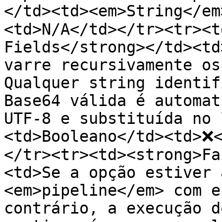
</td><td><em>String</em
<td>N/A</td></tr><tr><t
Fields</strong></td><td
varre recursivamente os
Qualquer string identif
Base64 válida é automat
UTF-8 e substituída no 
<td>Booleano</td><td>❌<
</tr><tr><td><strong>Fa
<td>Se a opção estiver 
<em>pipeline</em> com e
contrário, a execução d