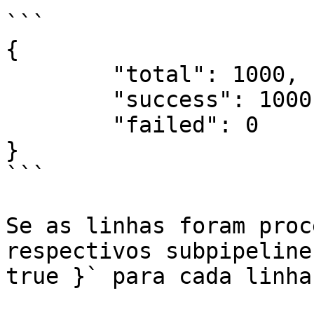
```

{

	"total": 1000,

	"success": 1000,

	"failed": 0

}

```

Se as linhas foram proc
respectivos subpipeline
true }` para cada linha