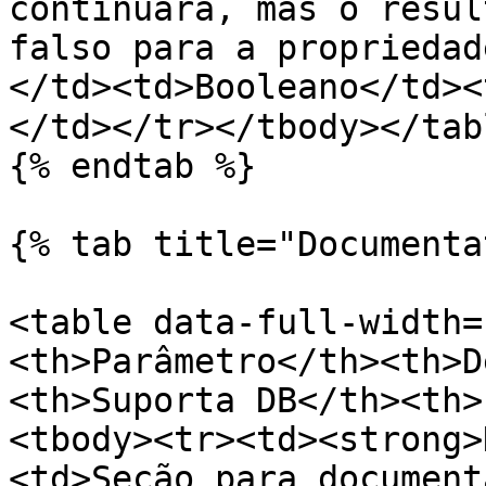
continuará, mas o resul
falso para a propriedad
</td><td>Booleano</td><
</td></tr></tbody></tabl
{% endtab %}

{% tab title="Documenta
<table data-full-width=
<th>Parâmetro</th><th>D
<th>Suporta DB</th><th>
<tbody><tr><td><strong>
<td>Seção para document