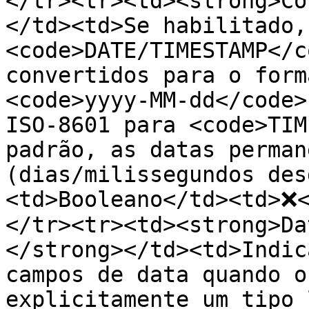
</tr><tr><td><strong>Co
</td><td>Se habilitado,
<code>DATE/TIMESTAMP</c
convertidos para o form
<code>yyyy-MM-dd</code>
ISO-8601 para <code>TIM
padrão, as datas perman
(dias/milissegundos des
<td>Booleano</td><td>❌<
</tr><tr><td><strong>Da
</strong></td><td>Indic
campos de data quando o
explicitamente um tipo 