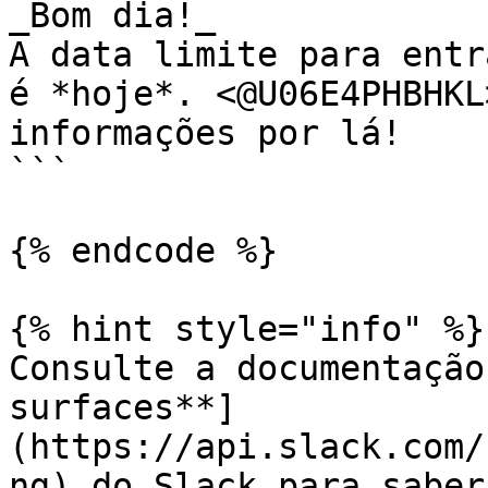
_Bom dia!_

A data limite para entr
é *hoje*. <@U06E4PHBHKL
informações por lá!

```

{% endcode %}

{% hint style="info" %}

Consulte a documentação
surfaces**]
(https://api.slack.com/
ng) do Slack para saber