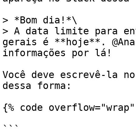
> *Bom dia!*\

> A data limite para en
gerais é **hoje**. @Ana
informações por lá!

Você deve escrevê-la no
dessa forma:

{% code overflow="wrap" 
```
