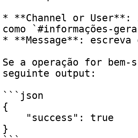
* **Channel or User**: 
como `#informações-gerai
* **Message**: escreva 
Se a operação for bem-s
seguinte output:

```json

{ 

    "success": true 

}
