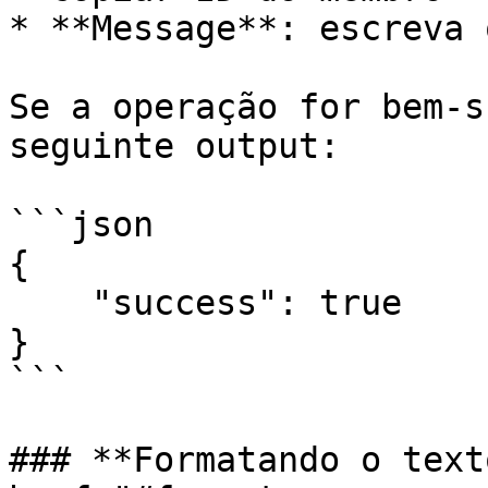
* **Message**: escreva 
Se a operação for bem-s
seguinte output:

```json

{ 

    "success": true 

}

```

### **Formatando o text