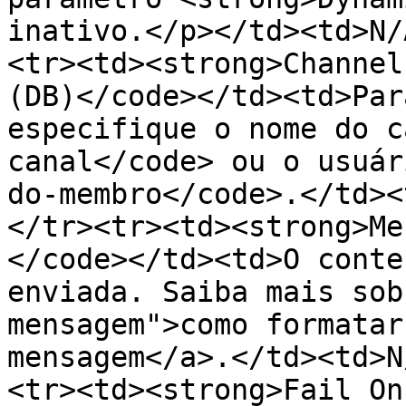
inativo.</p></td><td>N/
<tr><td><strong>Channel
(DB)</code></td><td>Par
especifique o nome do c
canal</code> ou o usuár
do-membro</code>.</td><
</tr><tr><td><strong>Me
</code></td><td>O conte
enviada. Saiba mais sob
mensagem">como formatar
mensagem</a>.</td><td>N
<tr><td><strong>Fail On