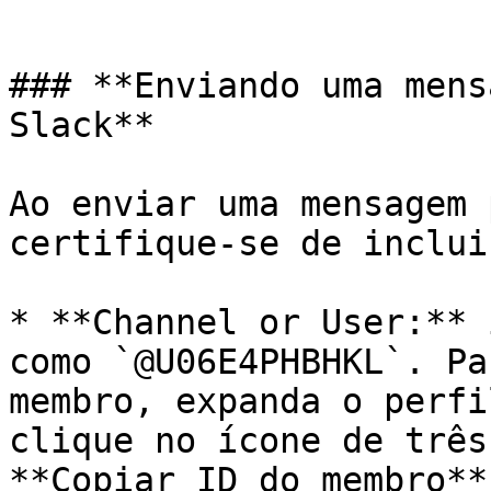
```

### **Enviando uma mens
Slack**

Ao enviar uma mensagem 
certifique-se de inclui
* **Channel or User:** 
como `@U06E4PHBHKL`. Pa
membro, expanda o perfi
clique no ícone de três
**Copiar ID do membro**.