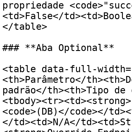
propriedade <code>"succ
<td>False</td><td>Boole
</table>

### **Aba Optional**

<table data-full-width=
<th>Parâmetro</th><th>D
padrão</th><th>Tipo de 
<tbody><tr><td><strong>
<code>(DB)</code></td><
</td><td>N/A</td><td>St