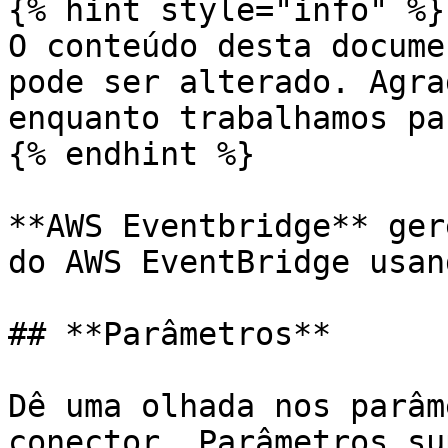
{% hint style="info" %}

O conteúdo desta docume
pode ser alterado. Agra
enquanto trabalhamos pa
{% endhint %}

**AWS Eventbridge** ger
do AWS EventBridge usan
## **Parâmetros**

Dê uma olhada nos parâm
conector. Parâmetros su