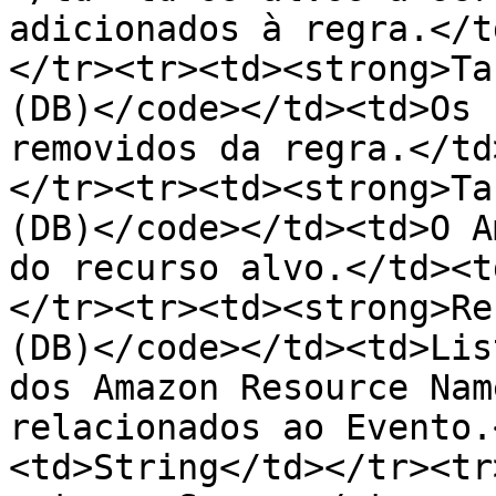
adicionados à regra.</t
</tr><tr><td><strong>Ta
(DB)</code></td><td>Os 
removidos da regra.</td
</tr><tr><td><strong>Ta
(DB)</code></td><td>O A
do recurso alvo.</td><t
</tr><tr><td><strong>Re
(DB)</code></td><td>Lis
dos Amazon Resource Nam
relacionados ao Evento.
<td>String</td></tr><tr