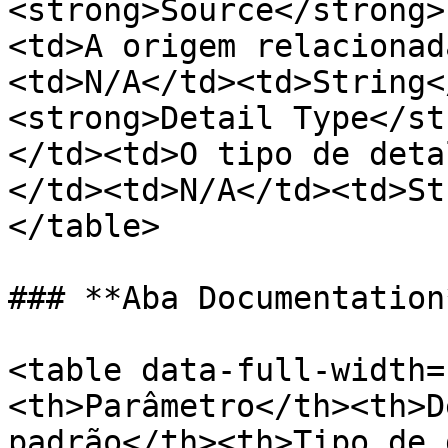
<strong>Source</strong>
<td>A origem relacionad
<td>N/A</td><td>String<
<strong>Detail Type</st
</td><td>O tipo de deta
</td><td>N/A</td><td>St
</table>

### **Aba Documentation*
<table data-full-width=
<th>Parâmetro</th><th>D
padrão</th><th>Tipo de 