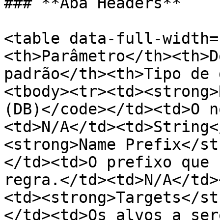
### **Aba Headers**

<table data-full-width=
<th>Parâmetro</th><th>D
padrão</th><th>Tipo de 
<tbody><tr><td><strong>
(DB)</code></td><td>O n
<td>N/A</td><td>String<
<strong>Name Prefix</st
</td><td>O prefixo que 
regra.</td><td>N/A</td>
<td><strong>Targets</st
</td><td>Os alvos a ser